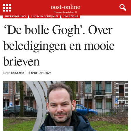
Home
Dwars nieuws
‘De bolle Gogh’. Over beledigingen en mooie brieven
×
DWARS NIEUWS
LEZEN EN SCHRIJVEN
OVERZICHT
‘De bolle Gogh’. Over
Gratis NieuwsMail
beledigingen en mooie
VOORNAAM
brieven
Door
redactie
-
4 februari 2024
E-MAIL
Postcode
Met de inschrijving accepteer ik de
privacyverklaring.