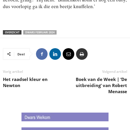
dus voorlopig ga ik die een beetje knuffelen.’
OVERZICHT
DWARS FEBRUARI 2024
Deel
Vorig artikel
Volgend artikel
Het raadsel kleur en
Boek van de Week | ‘De
Newton
uitbreiding’ van Robert
Menasse
.
.