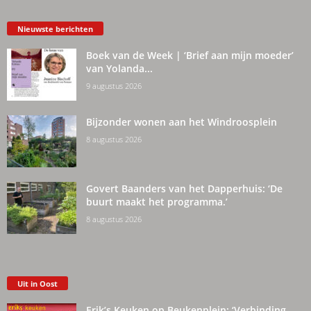
Nieuwste berichten
Boek van de Week | ‘Brief aan mijn moeder’
van Yolanda...
9 augustus 2026
Bijzonder wonen aan het Windroosplein
8 augustus 2026
Govert Baanders van het Dapperhuis: ‘De
buurt maakt het programma.’
8 augustus 2026
Uit in Oost
Erik’s Keuken op Beukenplein: ‘Verbinding