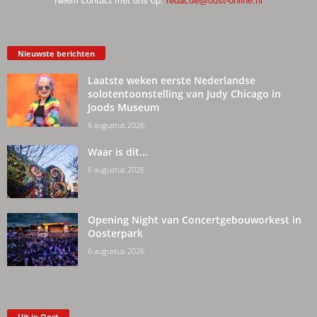
Neem contact met ons op:
redactie@oost-online.nl
Nieuwste berichten
Laatste weken eerste Nederlandse
solotentoonstelling van Judy Chicago in
Joods Museum
6 augustus 2026
Waar is dit…
6 augustus 2026
Opening Night van Concertgebouworkest in
Oosterpark
6 augustus 2026
Uit in Oost