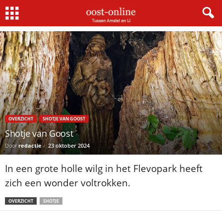
Home
Shotje van Goost
Shotje van Goost
OVERZICHT
SHOTJE VAN GOOST
Shotje van Goost
Door
redactie
-
23 oktober 2024
In een grote holle wilg in het Flevopark heeft
zich een wonder voltrokken.
OVERZICHT
SHOTJE