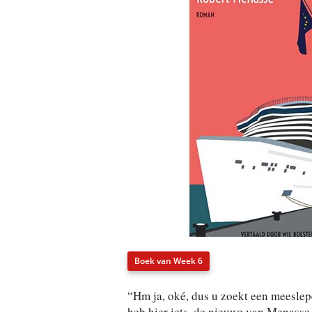
Boek van Week 6
“Hm ja, oké, dus u zoekt een meeslep
heb hier iets, de nieuwe van Menasse