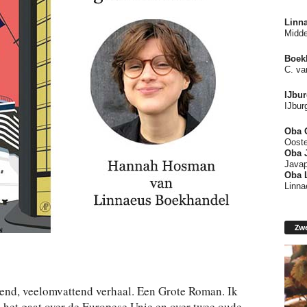
Linn
Midde
Boek
C. va
IJbu
IJbur
Oba 
Ooste
Oba
Javap
Oba 
Linna
Zwe
end, veelomvattend verhaal. Een Grote Roman. Ik
, het gaat over de Europese Unie en over twee oude