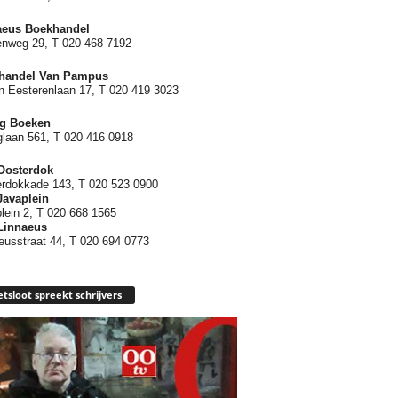
aeus Boekhandel
nweg 29, T 020 468 7192
handel Van Pampus
n Eesterenlaan 17, T 020 419 3023
rg Boeken
glaan 561, T 020 416 0918
Oosterdok
rdokkade 143, T 020 523 0900
Javaplein
lein 2, T 020 668 1565
Linnaeus
eusstraat 44, T 020 694 0773
tsloot spreekt schrijvers