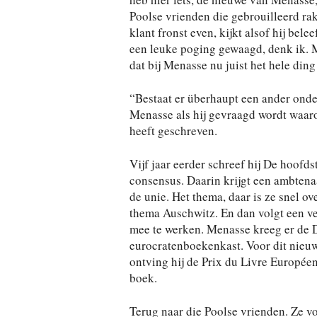
Poolse vrienden die gebrouilleerd ra
klant fronst even, kijkt alsof hij belee
een leuke poging gewaagd, denk ik. M
dat bij Menasse nu juist het hele ding 
“Bestaat er überhaupt een ander ond
Menasse als hij gevraagd wordt waaro
heeft geschreven.
Vijf jaar eerder schreef hij De hoofd
consensus. Daarin krijgt een ambtena
de unie. Het thema, daar is ze snel ov
thema Auschwitz. En dan volgt een ve
mee te werken. Menasse kreeg er de D
eurocratenboekenkast. Voor dit nieuwe
ontving hij de Prix du Livre Européen
boek.
Terug naar die Poolse vrienden. Ze v