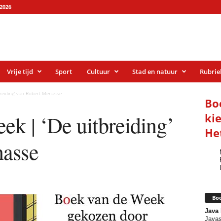
2026
Vrije tijd
Sport
Cultuur
Stad en natuur
Rubrie
reiding’ van Robert Menasse
Bo
k | ‘De uitbreiding’
ki
He
nasse
Boe
Java
Javas