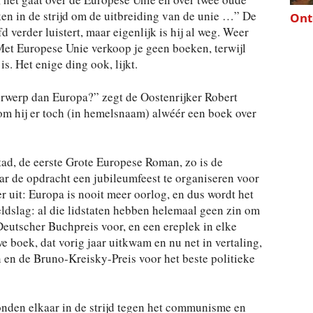
ken in de strijd om de uitbreiding van de unie …” De
Ont
fd verder luistert, maar eigenlijk is hij al weg. Weer
et Europese Unie verkoop je geen boeken, terwijl
is. Het enige ding ook, lijkt.
erwerp dan Europa?” zegt de Oostenrijker Robert
m hij er toch (in hemelsnaam) alwéér een boek over
stad, de eerste Grote Europese Roman, zo is de
ar de opdracht een jubileumfeest te organiseren voor
er uit: Europa is nooit meer oorlog, en dus wordt het
ldslag: al die lidstaten hebben helemaal geen zin om
eutscher Buchpreis voor, en een ereplek in elke
 boek, dat vorig jaar uitkwam en nu net in vertaling,
 en de Bruno-Kreisky-Preis voor het beste politieke
onden elkaar in de strijd tegen het communisme en