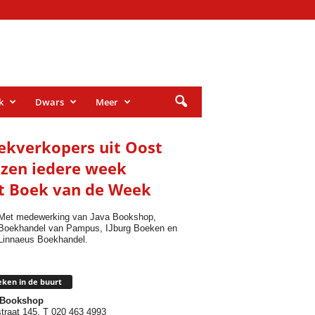
k
Dwars
Meer
ekverkopers uit Oost
ezen iedere week
t Boek van de Week
Met medewerking van Java Bookshop,
Boekhandel van Pampus, IJburg Boeken en
Linnaeus Boekhandel.
ken in de buurt
 Bookshop
traat 145, T 020 463 4993