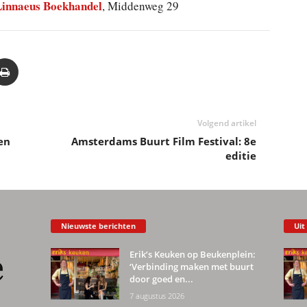
innaeus Boekhandel
, Middenweg 29
Volgend artikel
en
Amsterdams Buurt Film Festival: 8e
editie
Nieuwste berichten
Uit
Erik’s Keuken op Beukenplein:
‘Verbinding maken met buurt
door goed en...
7 augustus 2026