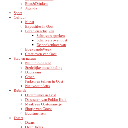
Eten&Drinken
Agenda
Sport
Cultuur
Kunst
Exposities in Oost
Lezen en schrijven
Schrijvers spreken
Schrijvers over oost
De boekenkast van
BoekvandeWeek
Creatieven van Oost
Stad en natuur
Natuur in de stad
Stedelijke ontwikkeling
Duurzaam
Groen
Parken en tuinen in Oost
Nieuws uit Artis
Rubriek
Ondernemer in Oost
De straten van Fokko Kuik
Maak een Oostommetje
Shotje van Goost
Buurtmensen
Dwars
Dwars
Over Dwars