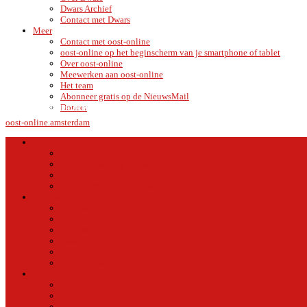
Dwars Archief
Contact met Dwars
Meer
Contact met oost-online
oost-online op het beginscherm van je smartphone of tablet
Over oost-online
Meewerken aan oost-online
Het team
Abonneer gratis op de NieuwsMail
C
AMSTERDAM
Doneer
VRIJDAG 7 AUGUSTUS 2026
15.1
oost-online.amsterdam
Agenda
Agenda
Cursus Training Workshop
Meld een Agenda activiteit
Meld cursus, training, workshop
Nieuws
Nieuws en achtergronden
Contact met oost-online
1018 Magazine Online
Dwars Online
Geluiden uit Oost
Oud Nieuws
Buurt
Buurtmensen
IJburg
Indische Buurt