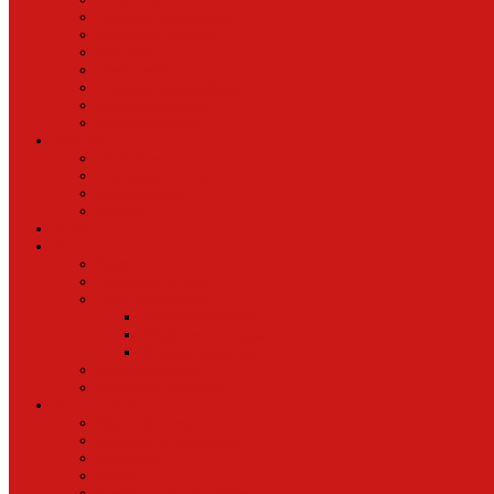
Oostelijk Havengebied
Oostelijke Eilanden
Oud Oost
Overamstel
Plantage/Weesperbuurt
Watergraafsmeer
Zeeburgereiland
Vrije tijd
Uit In Oost
Exposities in Oost
Eten&Drinken
Agenda
Sport
Cultuur
Kunst
Exposities in Oost
Lezen en schrijven
Schrijvers spreken
Schrijvers over oost
De boekenkast van
BoekvandeWeek
Creatieven van Oost
Stad en natuur
Natuur in de stad
Stedelijke ontwikkeling
Duurzaam
Groen
Parken en tuinen in Oost