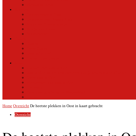
Nieuws uit Artis
Rubriek
Ondernemer in Oost
De straten van Fokko Kuik
Maak een Oostommetje
Shotje van Goost
Buurtmensen
Dwars
Dwars
Over Dwars
Dwars Archief
Contact met Dwars
Meer
Contact met oost-online
oost-online op het beginscherm van je smartphone of tablet
Over oost-online
Meewerken aan oost-online
Het team
Abonneer gratis op de NieuwsMail
Doneer
Home
Overzicht
De heetste plekken in Oost in kaart gebracht
Overzicht