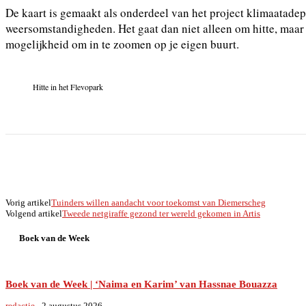
De kaart is gemaakt als onderdeel van het project klimaatade
weersomstandigheden. Het gaat dan niet alleen om hitte, maar 
mogelijkheid om in te zoomen op je eigen buurt.
Hitte in het Flevopark
Deel
Vorig artikel
Tuinders willen aandacht voor toekomst van Diemerscheg
Volgend artikel
Tweede netgiraffe gezond ter wereld gekomen in Artis
Boek van de Week
Boek van de Week | ‘Naima en Karim’ van Hassnae Bouazza
redactie
-
2 augustus 2026