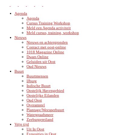
Agenda
Agenda
Cursus Training Workshop
Meld een Agenda activiteit
Meld cursus, training, workshop
Nieuws
Nieuws en achtergronden
Contact met oost-online
1018 Magazine Online
Dwars Online
Geluiden uit Oost
Oud Nieuws
Buurt
Buurtmensen
IJburg
Indische Buurt
Oostelijk Havengebied
Oostelijke Eilanden
Oud Oost
Overamstel
Plantage/Weesperbuurt
Watergraafsmeer
Zeeburgereiland
Vrije tijd
Uit In Oost
Exposities in Oost