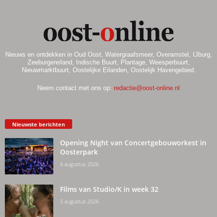
Nieuws en ontdekken in Oud Oost, Watergraafsmeer, Overamstel, IJburg,
Zeeburgereiland, Indische Buurt, Plantage, Weesperbuurt,
Nieuwmarktbuurt, Oostelijke Eilanden, Oostelijk Havengebied.
Neem contact met ons op:
redactie@oost-online.nl
Nieuwste berichten
Opening Night van Concertgebouworkest in
Oosterpark
6 augustus 2026
Films van Studio/K in week 32
5 augustus 2026