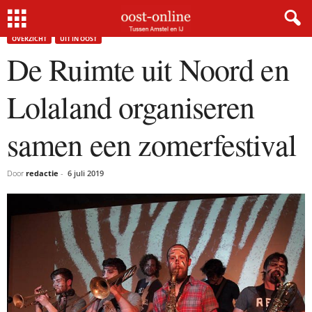
Home
Overzicht
De Ruimte uit Noord en Lolaland organiseren samen een zomerfestival
OVERZICHT
UIT IN OOST
De Ruimte uit Noord en
Lolaland organiseren
samen een zomerfestival
Door
redactie
-
6 juli 2019