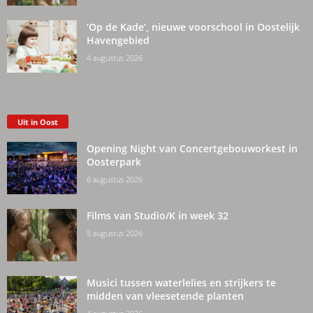
‘Op de Kade’, nieuwe voorschool in Oostelijk
Havengebied
4 augustus 2026
Uit in Oost
Opening Night van Concertgebouworkest in
Oosterpark
6 augustus 2026
Films van Studio/K in week 32
5 augustus 2026
Musici tussen waterlelies en strijkers te
midden van vleesetende planten