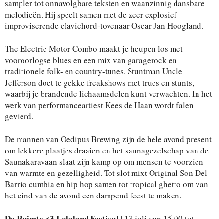
sampler tot onnavolgbare teksten en waanzinnig dansbare
melodieën. Hij speelt samen met de zeer explosief
improviserende clavichord-tovenaar Oscar Jan Hoogland.
The Electric Motor Combo maakt je heupen los met
vooroorlogse blues en een mix van garagerock en
traditionele folk- en country-tunes. Stuntman Uncle
Jefferson doet te gekke freakshows met trucs en stunts,
waarbij je brandende lichaamsdelen kunt verwachten. In het
werk van performanceartiest Kees de Haan wordt falen
gevierd.
De mannen van Oedipus Brewing zijn de hele avond present
om lekkere plaatjes draaien en het saunagezelschap van de
Saunakaravaan slaat zijn kamp op om mensen te voorzien
van warmte en gezelligheid. Tot slot mixt Original Son Del
Barrio cumbia en hip hop samen tot tropical ghetto om van
het eind van de avond een dampend feest te maken.
De Ruimte <3 Lolaland Festival
| 13 juli van 15.00 tot