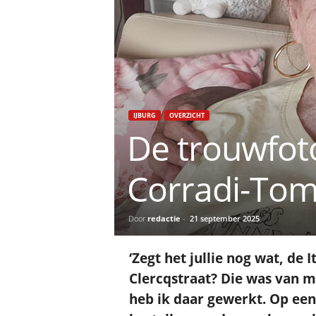
IJBURG
OVERZICHT
De trouwfot
Corradi-Tom
Door
redactie
-
21 september 2025
‘Zegt het jullie nog wat, de I
Clercqstraat? Die was van m
heb ik daar gewerkt. Op ee