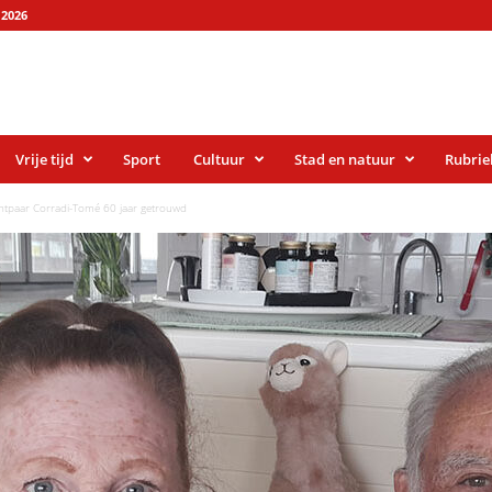
2026
Vrije tijd
Sport
Cultuur
Stad en natuur
Rubrie
htpaar Corradi-Tomé 60 jaar getrouwd