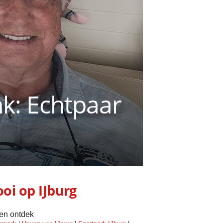
k: Echtpaar
oi op IJburg
 en ontdek