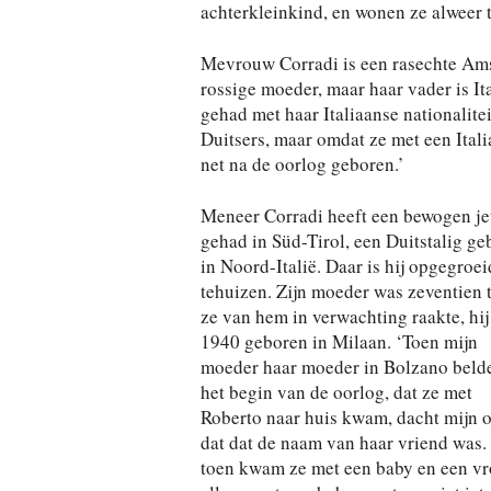
achterkleinkind, en wonen ze alweer t
Mevrouw Corradi is een rasechte Ams
rossige moeder, maar haar vader is It
gehad met haar Italiaanse nationalitei
Duitsers, maar omdat ze met een Itali
net na de oorlog geboren.’
Meneer Corradi heeft een bewogen j
gehad in Süd-Tirol, een Duitstalig ge
in Noord-Italië. Daar is hij opgegroei
tehuizen. Zijn moeder was zeventien 
ze van hem in verwachting raakte, hij 
1940 geboren in Milaan. ‘Toen mijn
moeder haar moeder in Bolzano belde
het begin van de oorlog, dat ze met
Roberto naar huis kwam, dacht mijn 
dat dat de naam van haar vriend was.
toen kwam ze met een baby en een v