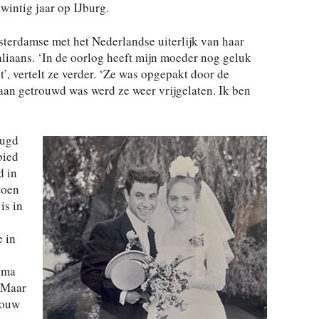
wintig jaar op IJburg.
terdamse met het Nederlandse uiterlijk van haar
aliaans. ‘In de oorlog heeft mijn moeder nog geluk
t’, vertelt ze verder. ‘Ze was opgepakt door de
aan getrouwd was werd ze weer vrijgelaten. Ik ben
eugd
bied
d in
toen
is in
 in
oma
 Maar
rouw