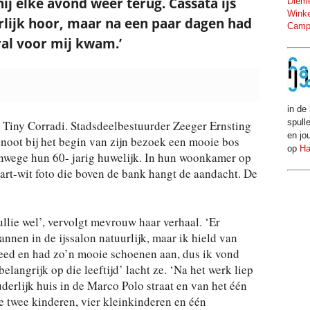
j elke avond weer terug. Cassata ijs
Dieme
Winke
erlijk hoor, maar na een paar dagen had
Camp
ral voor mij kwam.’
in de 
spull
 Tiny Corradi. Stadsdeelbestuurder Zeeger Ernsting
en jo
enoot bij het begin van zijn bezoek een mooie bos
op
Ha
wege hun 60- jarig huwelijk. In hun woonkamer op
wart-wit foto die boven de bank hangt de aandacht. De
ullie wel’, vervolgt mevrouw haar verhaal. ‘Er
nen in de ijssalon natuurlijk, maar ik hield van
kleed en had zo’n mooie schoenen aan, dus ik vond
 belangrijk op die leeftijd’ lacht ze. ‘Na het werk liep
uderlijk huis in de Marco Polo straat en van het één
 twee kinderen, vier kleinkinderen en één