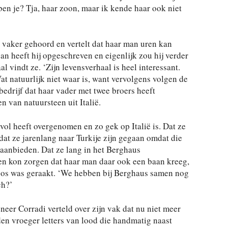
 ben je? Tja, haar zoon, maar ik kende haar ook niet
 vaker gehoord en vertelt dat haar man uren kan
van heeft hij opgeschreven en eigenlijk zou hij verder
l vindt ze. ‘Zijn levensverhaal is heel interessant.
 Wat natuurlijk niet waar is, want vervolgens volgen de
bedrijf dat haar vader met twee broers heeft
n van natuursteen uit Italië.
svol heeft overgenomen en zo gek op Italië is. Dat ze
 dat ze jarenlang naar Turkije zijn gegaan omdat die
s aanbieden. Dat ze lang in het Berghaus
en kon zorgen dat haar man daar ook een baan kreeg,
loos was geraakt. ‘We hebben bij Berghaus samen nog
ch?’
neer Corradi verteld over zijn vak dat nu niet meer
dden vroeger letters van lood die handmatig naast