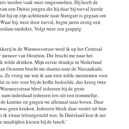
ters werden vaak weer omgesmolten. Hij heeft de
van een Duitse jongen die hij daar bij toeval leerde
at hij op zijn achttiende naar Stuttgart is gegaan om
 Waar hij, weer door toeval, begin jaren zestig een
sterdam ontdekte. Volgt weer een grappig
kerij in de Warmoesstraat werd ik op het Centraal
 meneer van Oostrum. Die bracht me naar het
 ik wilde drinken. Mijn eerste drankje in Nederland
van Oostrum bracht me daarna naar de Nassaukade,
ita. Ze vroeg me wat ik aan eten wilde meenemen voor
t ze iets voor bij de koffie bedoelde, dus kreeg twee
Warmoesstraat bleef iedereen bij de grote
n nam inderdaad iedereen iets uit een trommeltje.
r de kantine en gingen we allemaal naar boven. Daar
 was geen keuken. Iedereen bleek daar verder uit hun
at ik zwaar teleurgesteld was. In Duitsland kon ik net
rme maaltijden kiezen bij de lunch.’