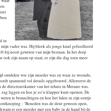
s waar
oen
niet
 ben
l in
mijn vader was. Hij bleek als jonge knul gefusilleerd
eeft hij nooit geweten van mijn bestaan. In het dorp
 ook zijn naam op staat, er zijn die dag toen meer
tijd ontdekte wie zijn moeder was en waar ze woonde,
wordt spannend vol details opgebouwd. Allereerst de
n de directeurskamer van het tehuis in Merano was.
n zag liggen en hoe je zo’n klapper kunt openen. De
weten te bemachtigen en hoe het lukte in zijn eentje
e ontknoping : ‘Beneden was de deur gewoon open,
 kwam er een moeder met een baby in de hand bij de