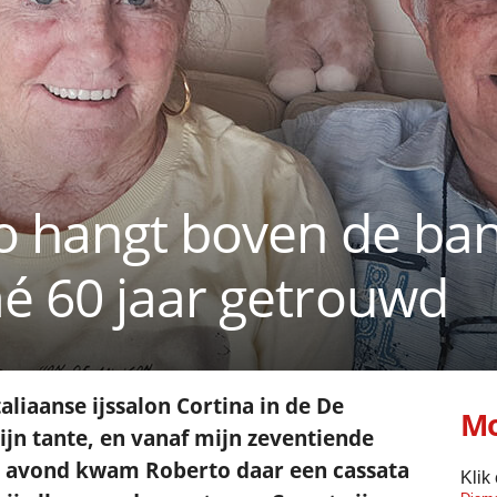
o hangt boven de ban
é 60 jaar getrouwd
taliaanse ijssalon Cortina in de De
Mo
ijn tante, en vanaf mijn zeventiende
n avond kwam Roberto daar een cassata
Klik