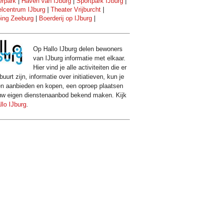
rpark
|
Haven van IJburg
|
Sportpark IJburg
|
lcentrum IJburg
|
Theater Vrijburcht
|
ing Zeeburg
|
Boerderij op IJburg
|
Op Hallo IJburg delen bewoners
van IJburg informatie met elkaar.
Hier vind je alle activiteiten die er
buurt zijn, informatie over initiatieven, kun je
en aanbieden en kopen, een oproep plaatsen
uw eigen dienstenaanbod bekend maken. Kijk
llo IJburg
.