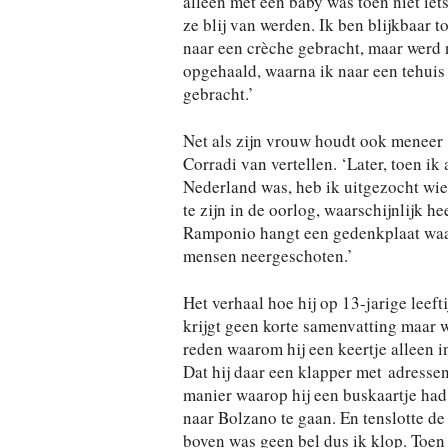
alleen met een baby was toen niet iet
ze blij van werden. Ik ben blijkbaar t
naar een crèche gebracht, maar werd 
opgehaald, waarna ik naar een tehuis
gebracht.’
Net als zijn vrouw houdt ook meneer
Corradi van vertellen. ‘Later, toen ik a
Nederland was, heb ik uitgezocht wie 
te zijn in de oorlog, waarschijnlijk h
Ramponio
hangt een gedenkplaat waar
mensen neergeschoten.’
Het verhaal hoe hij op 13-jarige leef
krijgt geen korte samenvatting maar 
reden waarom hij een keertje alleen i
Dat hij daar een klapper met adresse
manier waarop hij een buskaartje had 
naar Bolzano te gaan. En tenslotte d
boven was geen bel dus ik klop. Toen