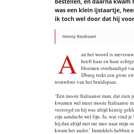
bestellen, en daarna kwam hi
was een klein ijstaartje, he
ik toch wel door dat hij voo
Henny Reubsaet
A
an het woord is mevrouw
heeft haar en haar echtg
bloemen overhandigd van
IJburg trekt een grote z
trouwfoto van het bruidspaar.
‘Een mooie Italiaanse man, dat zien j
kwamen wel meer mooie Italiaanse man
verzorgd en hij was altijd keurig ge
zijn aandacht wel fijn. Ja, wat vind je
hij dan altijd met me mee naar mijn o
kwam het ander.’ Inmiddels hebben ze