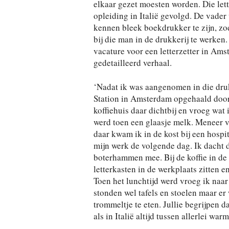
elkaar gezet moesten worden. Die let
opleiding in Italië gevolgd. De vader 
kennen bleek boekdrukker te zijn, zod
bij die man in de drukkerij te werken.
vacature voor een letterzetter in Am
gedetailleerd verhaal.
‘Nadat ik was aangenomen in die druk
Station in Amsterdam opgehaald door
koffiehuis daar dichtbij en vroeg wat
werd toen een glaasje melk. Meneer 
daar kwam ik in de kost bij een hosp
mijn werk de volgende dag. Ik dacht da
boterhammen mee. Bij de koffie in de 
letterkasten in de werkplaats zitten e
Toen het lunchtijd werd vroeg ik naa
stonden wel tafels en stoelen maar er
trommeltje te eten. Jullie begrijpen d
als in Italië altijd tussen allerlei wa