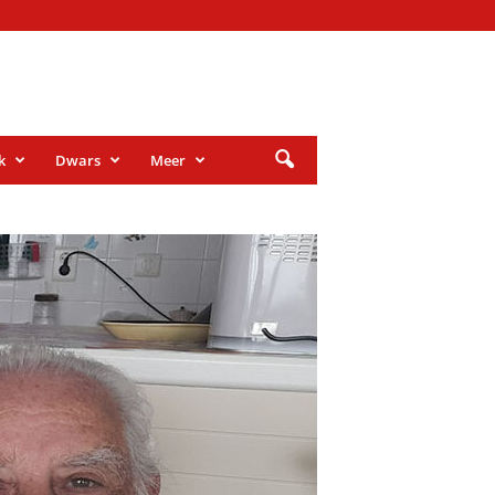
k
Dwars
Meer