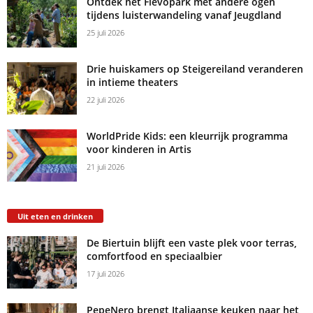
Ontdek het Flevopark met andere ogen
tijdens luisterwandeling vanaf Jeugdland
25 juli 2026
Drie huiskamers op Steigereiland veranderen
in intieme theaters
22 juli 2026
WorldPride Kids: een kleurrijk programma
voor kinderen in Artis
21 juli 2026
Uit eten en drinken
De Biertuin blijft een vaste plek voor terras,
comfortfood en speciaalbier
17 juli 2026
PepeNero brengt Italiaanse keuken naar het