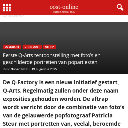
Home
Uit In Oost
Eerste Q-Arts tentoonstelling met foto’s en geschilderde portretten
429 Too Many Requests
×
van popartiesten
nginx
OVERZICHT
UIT IN OOST
UIT TIP
Eerste Q-Arts tentoonstelling met foto’s en
geschilderde portretten van popartiesten
Door
Oscar Smit
-
19 augustus 2025
De Q-Factory is een nieuw initiatief gestart,
Q-Arts. Regelmatig zullen onder deze naam
exposities gehouden worden. De aftrap
wordt verricht door de combinatie van foto’s
van de gelauwerde popfotograaf Patricia
Steur met portretten van, veelal, beroemde