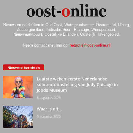
Nieuws en ontdekken in Oud Oost, Watergraafsmeer, Overamstel, IJburg,
Zeeburgereiland, Indische Buurt, Plantage, Weesperbuurt,
Nieuwmarktbuurt, Oostelijke Eilanden, Oostelijk Havengebied.
Neem contact met ons op:
redactie@oost-online.nl
Nieuwste berichten
Laatste weken eerste Nederlandse
solotentoonstelling van Judy Chicago in
Joods Museum
6 augustus 2026
Waar is dit…
6 augustus 2026