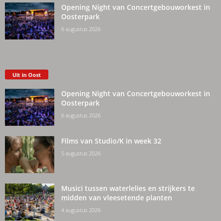
Opening Night van Concertgebouworkest in
Oosterpark
6 augustus 2026
Uit in Oost
Opening Night van Concertgebouworkest in
Oosterpark
6 augustus 2026
Films van Studio/K in week 32
5 augustus 2026
Musici tussen waterlelies en strijkers te
midden van vleesetende planten
4 augustus 2026