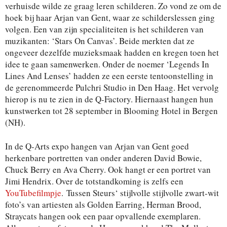
verhuisde wilde ze graag leren schilderen. Zo vond ze om de
hoek bij haar Arjan van Gent, waar ze schilderslessen ging
volgen. Een van zijn specialiteiten is het schilderen van
muzikanten: ‘Stars On Canvas’. Beide merkten dat ze
ongeveer dezelfde muzieksmaak hadden en kregen toen het
idee te gaan samenwerken. Onder de noemer ‘Legends In
Lines And Lenses’ hadden ze een eerste tentoonstelling in
de gerenommeerde Pulchri Studio in Den Haag. Het vervolg
hierop is nu te zien in de Q-Factory. Hiernaast hangen hun
kunstwerken tot 28 september in Blooming Hotel in Bergen
(NH).
In de Q-Arts expo hangen van Arjan van Gent goed
herkenbare portretten van onder anderen David Bowie,
Chuck Berry en Ava Cherry. Ook hangt er een portret van
Jimi Hendrix. Over de totstandkoming is zelfs een
YouTubefilmpje
.
Tussen Steurs‘ stijlvolle stijlvolle zwart-wit
foto’s van artiesten als Golden Earring, Herman Brood,
Straycats hangen ook een paar opvallende exemplaren.