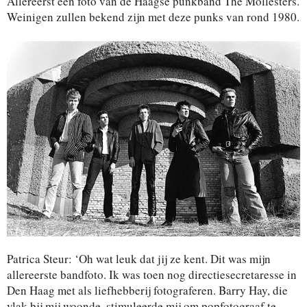
Allereerst een foto van de Haagse punkband The Mollesters.
Weinigen zullen bekend zijn met deze punks van rond 1980.
Patrica Steur: ‘Oh wat leuk dat jij ze kent. Dit was mijn
allereerste bandfoto. Ik was toen nog directiesecretaresse in
Den Haag met als liefhebberij fotograferen. Barry Hay, die
vlak bij mij woonde, stimuleerde mij om popfotograaf te