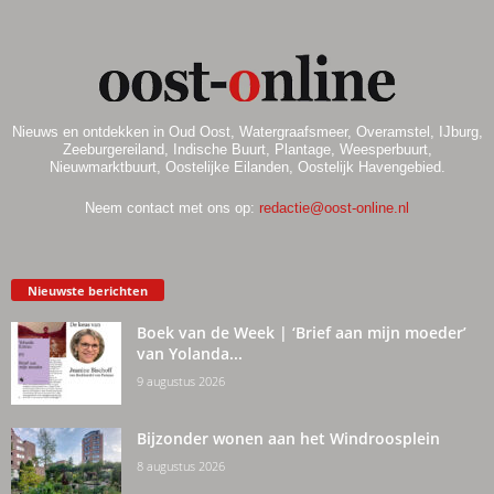
Nieuws en ontdekken in Oud Oost, Watergraafsmeer, Overamstel, IJburg,
Zeeburgereiland, Indische Buurt, Plantage, Weesperbuurt,
Nieuwmarktbuurt, Oostelijke Eilanden, Oostelijk Havengebied.
Neem contact met ons op:
redactie@oost-online.nl
Nieuwste berichten
Boek van de Week | ‘Brief aan mijn moeder’
van Yolanda...
9 augustus 2026
Bijzonder wonen aan het Windroosplein
8 augustus 2026