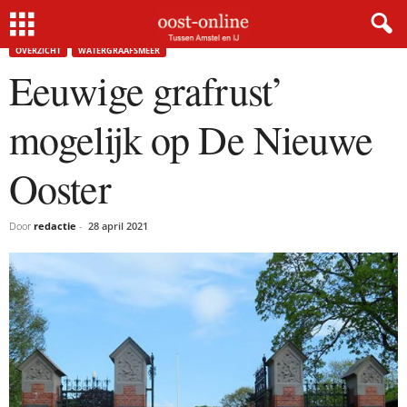
Home
Overzicht
Eeuwige grafrust’ mogelijk op De Nieuwe Ooster
OVERZICHT
WATERGRAAFSMEER
Eeuwige grafrust’
mogelijk op De Nieuwe
Ooster
Door
redactie
-
28 april 2021