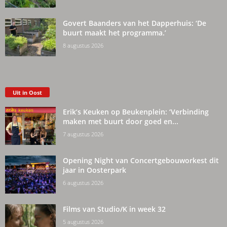
Govert Baanders van het Dapperhuis: ‘De
buurt maakt het programma.’
8 augustus 2026
Uit in Oost
Erik’s Keuken op Beukenplein: ‘Verbinding
maken met buurt door goed en...
7 augustus 2026
Opening Night van Concertgebouworkest dit
jaar in Oosterpark
6 augustus 2026
Films van Studio/K in week 32
5 augustus 2026