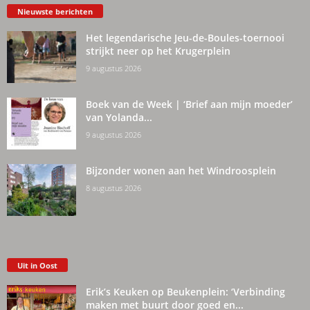
Nieuwste berichten
Het legendarische Jeu-de-Boules-toernooi
strijkt neer op het Krugerplein
9 augustus 2026
Boek van de Week | ‘Brief aan mijn moeder’
van Yolanda...
9 augustus 2026
Bijzonder wonen aan het Windroosplein
8 augustus 2026
Uit in Oost
Erik’s Keuken op Beukenplein: ‘Verbinding
maken met buurt door goed en...