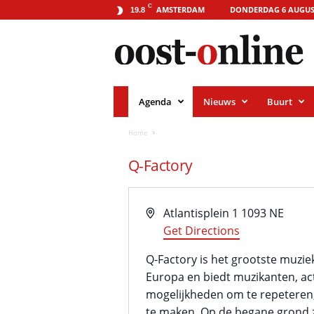
o
C
AMSTERDAM
DONDERDAG 6 AUGUS
19.8
o
s
t
-
o
n
l
i
Agenda
Nieuws
Buurt
n
e
.
Home
a
m
Q-Factory
s
t
e
r
d
A
Atlantisplein 1
1093 NE
a
d
Get Directions
m
r
Q-Factory is het grootste muz
e
Europa en biedt muzikanten, ac
s
mogelijkheden om te repeteren
te maken. Op de begane grond zi