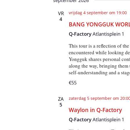
september 2026
vrijdag 4 september om 19:00
VR
4
BANG YONGGUK WORLD
Q-Factory
Atlantisplein 1
This tour is a reflection of t
encountered while looking de
Yongguk shares personal conf
along the way, bringing them t
self-understanding and a stag
€55
zaterdag 5 september om 20:0
ZA
5
Waylon in Q-Factory
Q-Factory
Atlantisplein 1