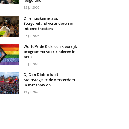
Jeugdland
25 juli 2026
Drie huiskamers op
Steigereiland veranderen in
intieme theaters
22 juli 2026
WorldPride Kids: een kleurrijk
programma voor kinderen in
Artis
21 juli 2026
Dj Don Diablo luidt
MainStage Pride Amsterdam
in met show op...
19 juli 2026