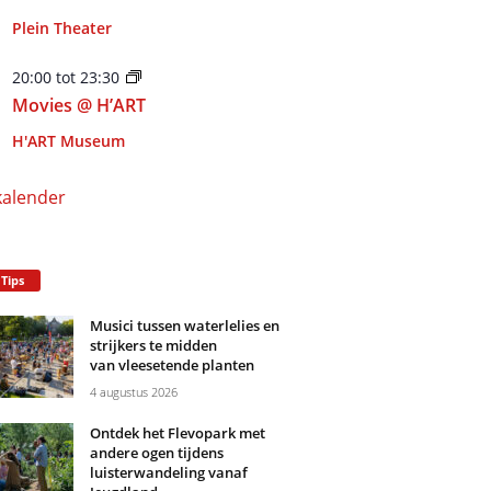
Plein Theater
20:00
tot
23:30
Movies @ H’ART
H'ART Museum
kalender
 Tips
Musici tussen waterlelies en
strijkers te midden
van vleesetende planten
4 augustus 2026
Ontdek het Flevopark met
andere ogen tijdens
luisterwandeling vanaf