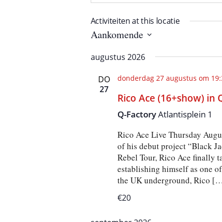
Activiteiten at this locatie
Aankomende
S
e
augustus 2026
l
e
c
donderdag 27 augustus om 19:
DO
t
27
e
Rico Ace (16+show) in 
e
r
Q-Factory
Atlantisplein 1
e
e
n
Rico Ace Live Thursday Augus
d
of his debut project “Black J
a
Rebel Tour, Rico Ace finally ta
t
u
establishing himself as one o
m
the UK underground, Rico [
.
€20