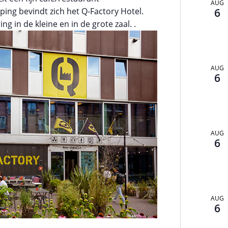
AUG
ping bevindt zich het Q-Factory Hotel.
6
g in de kleine en in de grote zaal. .
AUG
6
AUG
6
AUG
6