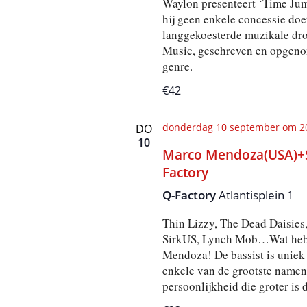
Waylon presenteert ‘Time Jum
hij geen enkele concessie doe
langgekoesterde muzikale dro
Music, geschreven en opgenom
genre.
€42
donderdag 10 september om 2
DO
10
Marco Mendoza(USA)+Su
Factory
Q-Factory
Atlantisplein 1
Thin Lizzy, The Dead Daisies
SirkUS, Lynch Mob…Wat hebb
Mendoza! De bassist is uniek i
enkele van de grootste namen 
persoonlijkheid die groter is