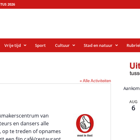
TUS 2026
Vrije tijd
Sport
Cultuur
Stad en natuur
Rubrie
« Alle Activiteiten
Aankom
AUG
6
iekmakerscentrum van
teurs en dansers alle
, op te treden of opnames
t een fijn café/restaurant