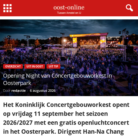
Home
Uit In Oost
Opening Night van Concertgebouworkest in Oosterpark
OVERZICHT
UIT IN OOST
UIT TIP
Opening Night van Concertgebouworkest in
Oosterpark
Door
redactie
-
6 augustus 2026
Het Koninklijk Concertgebouworkest opent
op vrijdag 11 september het seizoen
2026/2027 met een gratis openluchtconcert
in het Oosterpark. Dirigent Han-Na Chang