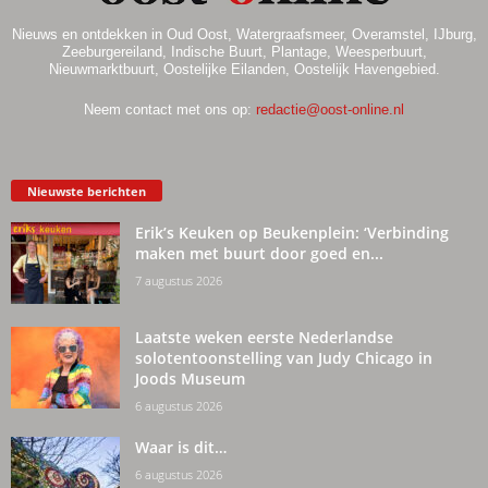
Nieuws en ontdekken in Oud Oost, Watergraafsmeer, Overamstel, IJburg,
Zeeburgereiland, Indische Buurt, Plantage, Weesperbuurt,
Nieuwmarktbuurt, Oostelijke Eilanden, Oostelijk Havengebied.
Neem contact met ons op:
redactie@oost-online.nl
Nieuwste berichten
Erik’s Keuken op Beukenplein: ‘Verbinding
maken met buurt door goed en...
7 augustus 2026
Laatste weken eerste Nederlandse
solotentoonstelling van Judy Chicago in
Joods Museum
6 augustus 2026
Waar is dit…
6 augustus 2026