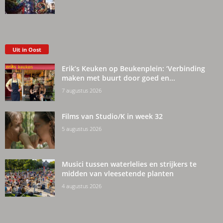
Uit in Oost
Erik’s Keuken op Beukenplein: ‘Verbinding
maken met buurt door goed en...
7 augustus 2026
Films van Studio/K in week 32
5 augustus 2026
Musici tussen waterlelies en strijkers te
midden van vleesetende planten
4 augustus 2026