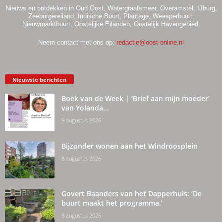
Nieuws en ontdekken in Oud Oost, Watergraafsmeer, Overamstel, IJburg,
Zeeburgereiland, Indische Buurt, Plantage, Weesperbuurt,
Nieuwmarktbuurt, Oostelijke Eilanden, Oostelijk Havengebied.
Neem contact met ons op:
redactie@oost-online.nl
Nieuwste berichten
Boek van de Week | ‘Brief aan mijn moeder’
van Yolanda...
9 augustus 2026
Bijzonder wonen aan het Windroosplein
8 augustus 2026
Govert Baanders van het Dapperhuis: ‘De
buurt maakt het programma.’
8 augustus 2026