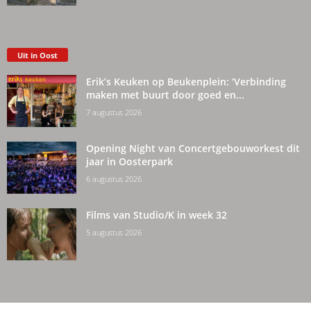
Uit in Oost
Erik’s Keuken op Beukenplein: ‘Verbinding
maken met buurt door goed en...
7 augustus 2026
Opening Night van Concertgebouworkest dit
jaar in Oosterpark
6 augustus 2026
Films van Studio/K in week 32
5 augustus 2026