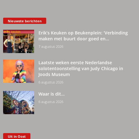
Nieuwste berichten
Erik’s Keuken op Beukenplein: ‘Verbinding
maken met buurt door goed en...
7 augustus 2026
Laatste weken eerste Nederlandse
solotentoonstelling van Judy Chicago in
Joods Museum
6 augustus 2026
Waar is dit…
6 augustus 2026
Uit in Oost