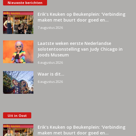
Nieuwste berichten
Erik’s Keuken op Beukenplein: ‘Verbinding
maken met buurt door goed en...
7 augustus 2026
Laatste weken eerste Nederlandse
solotentoonstelling van Judy Chicago in
Joods Museum
6 augustus 2026
Waar is dit…
6 augustus 2026
Uit in Oost
Erik’s Keuken op Beukenplein: ‘Verbinding
maken met buurt door goed en...