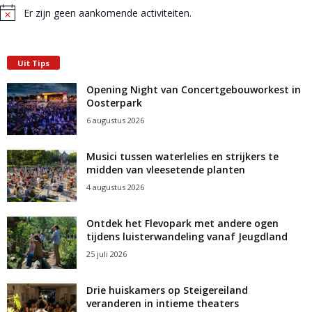
e
Er zijn geen aankomende activiteiten.
e
w
B
i
e
e
r
t
i
Uit Tips
e
c
e
h
Opening Night van Concertgebouworkest in
r
t
n
Oosterpark
6 augustus 2026
g
e
Musici tussen waterlelies en strijkers te
midden van vleesetende planten
v
4 augustus 2026
e
Ontdek het Flevopark met andere ogen
n
tijdens luisterwandeling vanaf Jeugdland
25 juli 2026
n
a
Drie huiskamers op Steigereiland
veranderen in intieme theaters