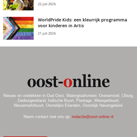
v
22 juli 2026
i
WorldPride Kids: een kleurrijk programma
g
voor kinderen in Artis
a
21 juli 2026
t
i
e
Nieuws en ontdekken in Oud Oost, Watergraafsmeer, Overamstel, IJburg,
Zeeburgereiland, Indische Buurt, Plantage, Weesperbuurt,
Nieuwmarktbuurt, Oostelijke Eilanden, Oostelijk Havengebied.
Neem contact met ons op:
redactie@oost-online.nl