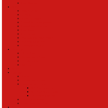
Oud Nieuws
Buurt
Buurtmensen
IJburg
Indische Buurt
Oostelijk Havengebied
Oostelijke Eilanden
Oud Oost
Overamstel
Plantage/Weesperbuurt
Watergraafsmeer
Zeeburgereiland
Vrije tijd
Uit In Oost
Exposities in Oost
Eten&Drinken
Agenda
Sport
Cultuur
Kunst
Exposities in Oost
Lezen en schrijven
Schrijvers spreken
Schrijvers over oost
De boekenkast van
BoekvandeWeek
Creatieven van Oost
Stad en natuur