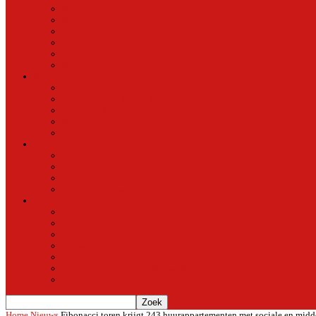
Natuur in de stad
Stedelijke ontwikkeling
Duurzaam
Groen
Parken en tuinen in Oost
Nieuws uit Artis
Rubriek
Ondernemer in Oost
De straten van Fokko Kuik
Maak een Oostommetje
Shotje van Goost
Buurtmensen
Dwars
Dwars
Over Dwars
Dwars Archief
Contact met Dwars
Meer
Contact met oost-online
oost-online op het beginscherm van je smartphone of tablet
Over oost-online
Meewerken aan oost-online
Het team
Abonneer gratis op de NieuwsMail
Doneer
Home
Nieuws
Fibonacci toren krijgt 243 huurappartementen met sociale en mid