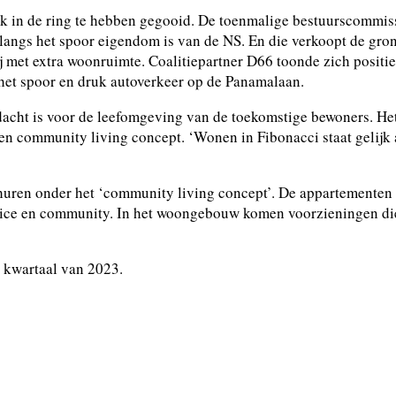
k in de ring te hebben gegooid. De toenmalige bestuurscommiss
langs het spoor eigendom is van de NS. En die verkoopt de gro
j met extra woonruimte. ­Coalitiepartner D66 toonde zich posi
het spoor en druk autoverkeer op de Panamalaan.
dacht is voor de leefomgeving van de toekomstige bewoners. H
n community living concept. ‘Wonen in Fibonacci staat gelijk 
rhuren onder het ‘community living concept’. De appartemente
rvice en community. In het woongebouw komen voorzieningen die 
 kwartaal van 2023.