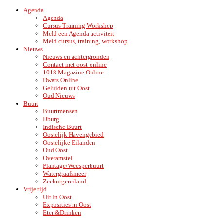
Agenda
Agenda
Cursus Training Workshop
Meld een Agenda activiteit
Meld cursus, training, workshop
Nieuws
Nieuws en achtergronden
Contact met oost-online
1018 Magazine Online
Dwars Online
Geluiden uit Oost
Oud Nieuws
Buurt
Buurtmensen
IJburg
Indische Buurt
Oostelijk Havengebied
Oostelijke Eilanden
Oud Oost
Overamstel
Plantage/Weesperbuurt
Watergraafsmeer
Zeeburgereiland
Vrije tijd
Uit In Oost
Exposities in Oost
Eten&Drinken