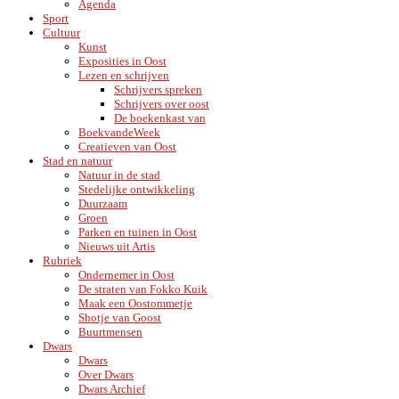
Agenda
Sport
Cultuur
Kunst
Exposities in Oost
Lezen en schrijven
Schrijvers spreken
Schrijvers over oost
De boekenkast van
BoekvandeWeek
Creatieven van Oost
Stad en natuur
Natuur in de stad
Stedelijke ontwikkeling
Duurzaam
Groen
Parken en tuinen in Oost
Nieuws uit Artis
Rubriek
Ondernemer in Oost
De straten van Fokko Kuik
Maak een Oostommetje
Shotje van Goost
Buurtmensen
Dwars
Dwars
Over Dwars
Dwars Archief