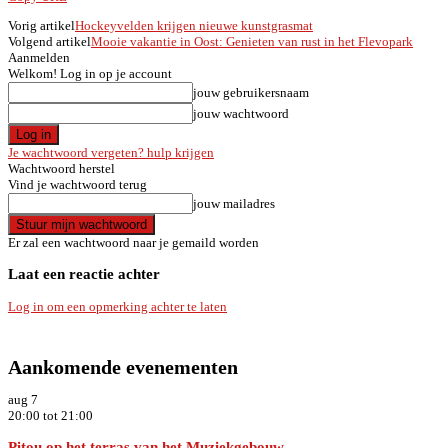
Vorig artikel
Hockeyvelden krijgen nieuwe kunstgrasmat
Volgend artikel
Mooie vakantie in Oost: Genieten van rust in het Flevopark
Aanmelden
Welkom! Log in op je account
jouw gebruikersnaam
jouw wachtwoord
Je wachtwoord vergeten? hulp krijgen
Wachtwoord herstel
Vind je wachtwoord terug
jouw mailadres
Er zal een wachtwoord naar je gemaild worden
Laat een reactie achter
Log in om een opmerking achter te laten
Aankomende evenementen
aug
7
20:00
tot
21:00
Pitou op het terras van het Muziekgebouw