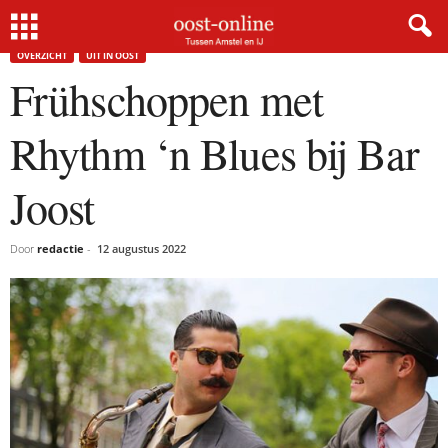
Home
Overzicht
Frühschoppen met Rhythm ‘n Blues bij Bar Joost
OVERZICHT
UIT IN OOST
Frühschoppen met
Rhythm ‘n Blues bij Bar
Joost
Door
redactie
-
12 augustus 2022