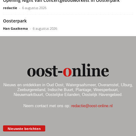
Opening Night van Concertgebouworkest in Oosterpark
redactie
-
6 augustus 2026
Oosterpark
Han Gaaikema
-
6 augustus 2026
Nieuws en ontdekken in Oud Oost, Watergraafsmeer, Overamstel, IJburg,
Zeeburgereiland, Indische Buurt, Plantage, Weesperbuurt,
Nieuwmarktbuurt, Oostelijke Eilanden, Oostelijk Havengebied.
Neem contact met ons op:
redactie@oost-online.nl
Nieuwste berichten