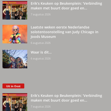
Erik’s Keuken op Beukenplein: ‘Verbinding
maken met buurt door goed en...
7 augustus 2026
Laatste weken eerste Nederlandse
solotentoonstelling van Judy Chicago in
Joods Museum
6 augustus 2026
Waar is dit…
6 augustus 2026
Uit in Oost
Erik’s Keuken op Beukenplein: ‘Verbinding
maken met buurt door goed en...
7 augustus 2026