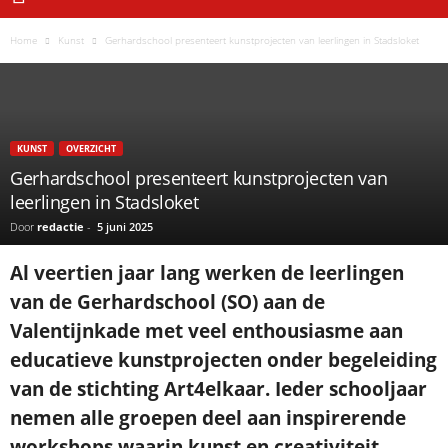
Home
Kunst
Gerhardschool presenteert kunstprojecten van leerlingen in Stadsloket
KUNST
OVERZICHT
Gerhardschool presenteert kunstprojecten van
leerlingen in Stadsloket
Door
redactie
-
5 juni 2025
Al veertien jaar lang werken de leerlingen
van de Gerhardschool (SO) aan de
Valentijnkade met veel enthousiasme aan
educatieve kunstprojecten onder begeleiding
van de stichting Art4elkaar. Ieder schooljaar
nemen alle groepen deel aan inspirerende
workshops waarin kunst en creativiteit