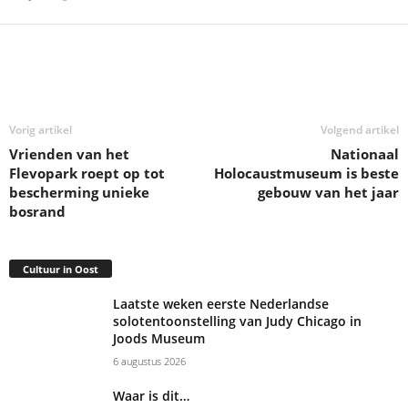
Deel
Vorig artikel
Volgend artikel
Vrienden van het
Nationaal
Flevopark roept op tot
Holocaustmuseum is beste
bescherming unieke
gebouw van het jaar
bosrand
Cultuur in Oost
Laatste weken eerste Nederlandse
solotentoonstelling van Judy Chicago in
Joods Museum
6 augustus 2026
Waar is dit…