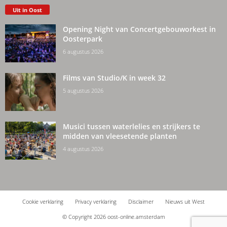
Uit in Oost
Opening Night van Concertgebouworkest in
Oosterpark
6 augustus 2026
Films van Studio/K in week 32
5 augustus 2026
Musici tussen waterlelies en strijkers te
midden van vleesetende planten
4 augustus 2026
Cookie verklaring
Privacy verklaring
Disclaimer
Nieuws uit West
© Copyright 2026 oost-online.amsterdam