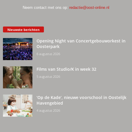
Neem contact met ons op:
redactie@oost-online.nl
Nieuwste berichten
Opening Night van Concertgebouworkest in
Oosterpark
6 augustus 2026
Films van Studio/K in week 32
5 augustus 2026
‘Op de Kade’, nieuwe voorschool in Oostelijk
Havengebied
4 augustus 2026