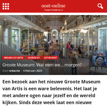
Home
Nieuws uit Artis
Groote Museum: Wat eten we… morgen?
NIEUWS UIT ARTIS
OVERZICHT
UIT IN OOST
Groote Museum: Wat eten we… morgen?
Door
redactie
-
4 februari 2023
Een bezoek aan het nieuwe Groote Museum
van Artis is een ware belevenis. Het laat je
met andere ogen naar jezelf en de wereld
kijken. Sinds deze week laat een nieuwe