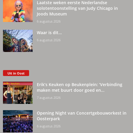
Laatste weken eerste Nederlandse
solotentoonstelling van Judy Chicago in
Joods Museum
6 augustus 2026
Waar is dit…
6 augustus 2026
Uit in Oost
Erik’s Keuken op Beukenplein: ‘Verbinding
maken met buurt door goed en...
7 augustus 2026
Opening Night van Concertgebouworkest in
Oosterpark
6 augustus 2026