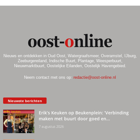
Nieuws en ontdekken in Oud Oost, Watergraafsmeer, Overamstel, IJburg,
Zeeburgereiland, Indische Buurt, Plantage, Weesperbuurt,
Nieuwmarktbuurt, Oostelijke Eilanden, Oostelijk Havengebied.
Neem contact met ons op:
redactie@oost-online.nl
Nieuwste berichten
Erik’s Keuken op Beukenplein: ‘Verbinding
maken met buurt door goed en...
7 augustus 2026