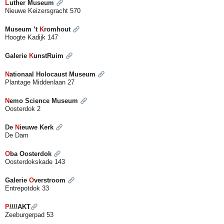
L
uther Museum
Nieuwe Keizersgracht 570
Museum ’t
K
romhout
Hoogte Kadijk 147
Galerie
K
unstRuim
N
ationaal Holocaust Museum
Plantage Middenlaan 27
N
emo Science Museum
Oosterdok 2
De
N
ieuwe Kerk
De Dam
O
ba Oosterdok
Oosterdokskade 143
Galerie
O
verstroom
Entrepotdok 33
P
////AKT
Zeeburgerpad 53