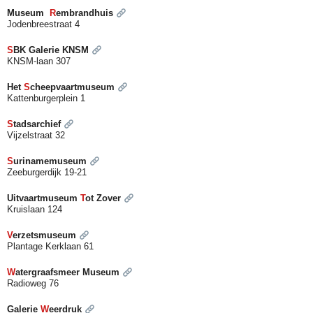
Museum
R
embrandhuis
Jodenbreestraat 4
S
BK Galerie KNSM
KNSM-laan 307
Het
S
cheepvaartmuseum
Kattenburgerplein 1
S
tadsarchief
Vijzelstraat 32
S
urinamemuseum
Zeeburgerdijk 19-21
Uitvaartmuseum
T
ot Zover
Kruislaan 124
V
erzetsmuseum
Plantage Kerklaan 61
W
atergraafsmeer Museum
Radioweg 76
Galerie
W
eerdruk