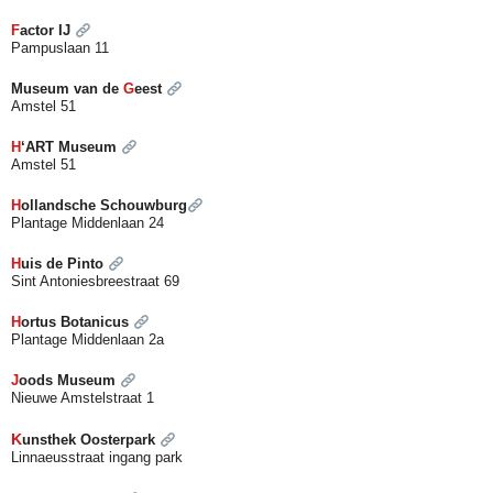
F
actor IJ
Pampuslaan 11
Museum van de
G
e
est
Amstel 51
H
‘ART Museum
Amstel 51
H
ollandsche Schouwburg
Plantage Middenlaan 24
H
uis de Pinto
Sint Antoniesbreestraat 69
H
ortus Botanicus
Plantage Middenlaan 2a
J
oods Museum
Nieuwe Amstelstraat 1
K
unsthek Oosterpark
Linnaeusstraat ingang park