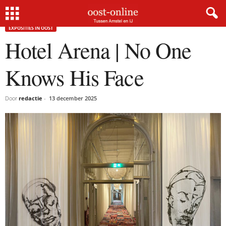
Home
Exposities in Oost
Hotel Arena | No One Knows His Face
EXPOSITIES IN OOST
Hotel Arena | No One
Knows His Face
Door
redactie
-
13 december 2025