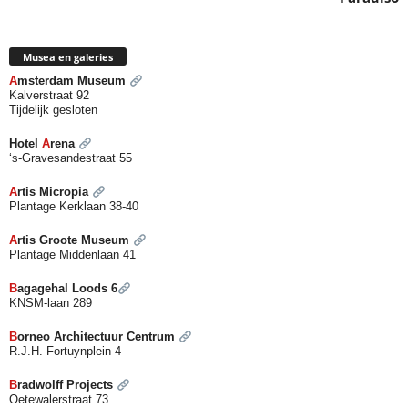
Musea en galeries
A
msterdam Museum
Kalverstraat 92
Tijdelijk gesloten
Hotel
A
rena
‘s-Gravesandestraat 55
A
rtis Micropia
Plantage
K
erklaan 38-40
A
rtis Groote Museum
Plantage Middenlaan 41
B
agagehal Loods 6
KNSM-laan 289
B
orneo Architectuur Centrum
R.J.H. Fortuynplein 4
B
radwolff Projects
Oetewalerstraat 73