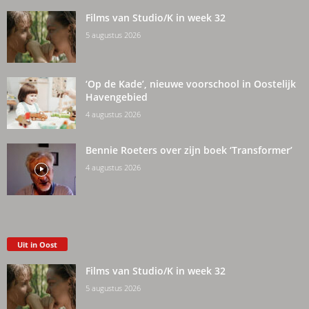
Films van Studio/K in week 32
5 augustus 2026
‘Op de Kade’, nieuwe voorschool in Oostelijk
Havengebied
4 augustus 2026
Bennie Roeters over zijn boek ‘Transformer’
4 augustus 2026
Uit in Oost
Films van Studio/K in week 32
5 augustus 2026