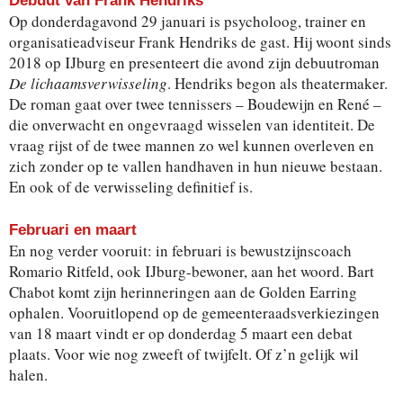
Debuut van Frank Hendriks
Op donderdagavond 29 januari is psycholoog, trainer en
organisatieadviseur Frank Hendriks de gast. Hij woont sinds
2018 op IJburg en presenteert die avond zijn debuutroman
De lichaamsverwisseling
. Hendriks begon als theatermaker.
De roman gaat over twee tennissers – Boudewijn en René –
die onverwacht en ongevraagd wisselen van identiteit. De
vraag rijst of de twee mannen zo wel kunnen overleven en
zich zonder op te vallen handhaven in hun nieuwe bestaan.
En ook of de verwisseling definitief is.
Februari en maart
En nog verder vooruit: in februari is bewustzijnscoach
Romario Ritfeld, ook IJburg-bewoner, aan het woord. Bart
Chabot komt zijn herinneringen aan de Golden Earring
ophalen. Vooruitlopend op de gemeenteraadsverkiezingen
van 18 maart vindt er op donderdag 5 maart een debat
plaats. Voor wie nog zweeft of twijfelt. Of z’n gelijk wil
halen.