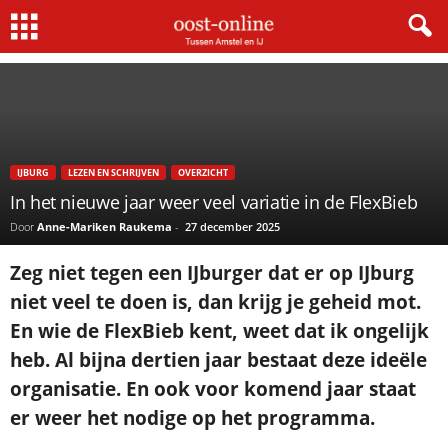
Home
Lezen en schrijven
In het nieuwe jaar weer veel variatie in de FlexBieb
×
Gratis NieuwsMail
IJBURG
LEZEN EN SCHRIJVEN
OVERZICHT
VOORNAAM
In het nieuwe jaar weer veel variatie in de FlexBieb
Door
Anne-Mariken Raukema
-
27 december 2025
E-MAIL
Zeg niet tegen een IJburger dat er op IJburg
niet veel te doen is, dan krijg je geheid mot.
En wie de FlexBieb kent, weet dat ik ongelijk
Postcode
heb. Al bijna dertien jaar bestaat deze ideële
organisatie. En ook voor komend jaar staat
Met de inschrijving accepteer ik de
er weer het nodige op het programma.
privacyverklaring.