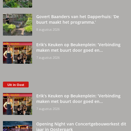
Govert Baanders van het Dapperhuis: ‘De
buurt maakt het programma.’
8 augustus 2026
Erik’s Keuken op Beukenplein: ‘Verbinding
maken met buurt door goed en...
7 augustus 2026
Uit in Oost
Erik’s Keuken op Beukenplein: ‘Verbinding
maken met buurt door goed en...
7 augustus 2026
Opening Night van Concertgebouworkest dit
jaar in Oosterpark