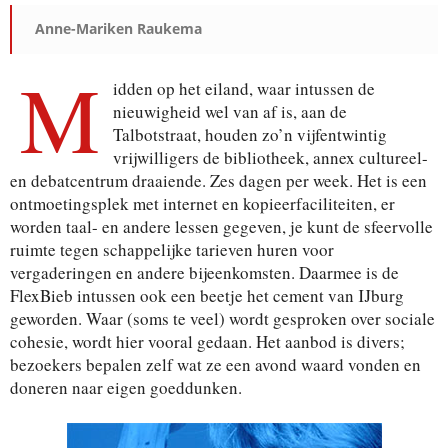
Anne-Mariken Raukema
M
Je ontvangt een bevestiging in je mailbox.
idden op het eiland, waar intussen de
nieuwigheid wel van af is, aan de
Talbotstraat, houden zo’n vijfentwintig
vrijwilligers de bibliotheek, annex cultureel-
en debatcentrum draaiende. Zes dagen per week. Het is een
ontmoetingsplek met internet en kopieerfaciliteiten, er
worden taal- en andere lessen gegeven, je kunt de sfeervolle
ruimte tegen schappelijke tarieven huren voor
vergaderingen en andere bijeenkomsten. Daarmee is de
FlexBieb intussen ook een beetje het cement van IJburg
geworden. Waar (soms te veel) wordt gesproken over sociale
cohesie, wordt hier vooral gedaan. Het aanbod is divers;
bezoekers bepalen zelf wat ze een avond waard vonden en
doneren naar eigen goeddunken.