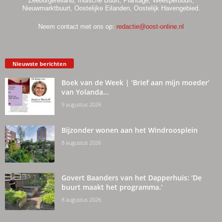
Zeeburgereiland, Indische Buurt, Plantage, Weesperbuurt,
Nieuwmarktbuurt, Oostelijke Eilanden, Oostelijk Havengebied.
Neem contact met ons op:
redactie@oost-online.nl
Nieuwste berichten
Boek van de Week | ‘Brief aan mijn moeder’
van Yolanda...
9 augustus 2026
Bijzonder wonen aan het Windroosplein
8 augustus 2026
Govert Baanders van het Dapperhuis: ‘De
buurt maakt het programma.’
8 augustus 2026