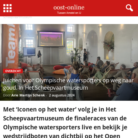
Home
Overzicht
Juichen voor Olympische watersporters op weg naar goud. In Het
Scheepvaartmuseum
OVERZICHT
Juichen voor Olympische watersporters op weg naar
goud. In Het Scheepvaartmuseum
Door
Arie Martijn Schenk
-
2 augustus 2024
Met ‘Iconen op het water’ volg je in Het
Scheepvaartmuseum de finaleraces van de
Olympische watersporters live en bekijk je
wedstrijdboten van dichtbij op het Open