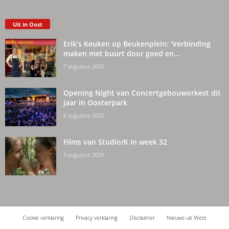
Uit in Oost
Erik’s Keuken op Beukenplein: ‘Verbinding
maken met buurt door goed en...
7 augustus 2026
Opening Night van Concertgebouworkest dit
jaar in Oosterpark
6 augustus 2026
Films van Studio/K in week 32
5 augustus 2026
Cookie verklaring
Privacy verklaring
Disclaimer
Nieuws uit West