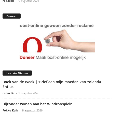
redactie
-
9 augustus 2026
Doneer
Laatste Nieuws
Boek van de Week | ‘Brief aan mijn moeder’ van Yolanda
Entius
redactie
-
9 augustus 2026
Bijzonder wonen aan het Windroosplein
Fokko Kuik
-
8 augustus 2026