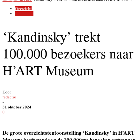
Overzicht
Uit In Oost
‘Kandinsky’ trekt
100.000 bezoekers naar
H’ART Museum
Door
redactie
-
31 oktober 2024
0
De grote overzichtstentoonstelling ‘Kandinsky’ in H’ART
Museum heeft vandaag de 100.000ste bezoeker ontvangen.