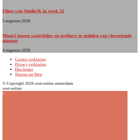
Films van Studio/K in week 32
5 augustus 2026
Musici tussen waterlelies en strijkers te midden van vleesetende
planten
4 augustus 2026
Cookie verklaring
Privacy verklaring
Disclaimer
Nieuws uit West
© Copyright 2026 oost-online.amsterdam
oost-online
×