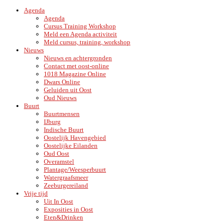
Agenda
Agenda
Cursus Training Workshop
Meld een Agenda activiteit
Meld cursus, training, workshop
Nieuws
Nieuws en achtergronden
Contact met oost-online
1018 Magazine Online
Dwars Online
Geluiden uit Oost
Oud Nieuws
Buurt
Buurtmensen
IJburg
Indische Buurt
Oostelijk Havengebied
Oostelijke Eilanden
Oud Oost
Overamstel
Plantage/Weesperbuurt
Watergraafsmeer
Zeeburgereiland
Vrije tijd
Uit In Oost
Exposities in Oost
Eten&Drinken