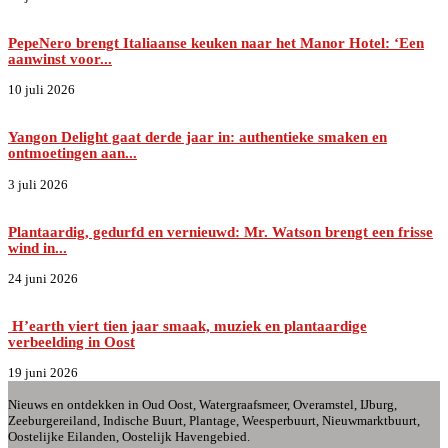
PepeNero brengt Italiaanse keuken naar het Manor Hotel: ‘Een
aanwinst voor...
10 juli 2026
Yangon Delight gaat derde jaar in: authentieke smaken en
ontmoetingen aan...
3 juli 2026
Plantaardig, gedurfd en vernieuwd: Mr. Watson brengt een frisse
wind in...
24 juni 2026
H’earth viert tien jaar smaak, muziek en plantaardige
verbeelding in Oost
19 juni 2026
Nieuws en ontdekken in Oud Oost, Watergraafsmeer, Overamstel, IJburg,
Zeeburgereiland, Indische Buurt, Plantage, Weesperbuurt, Nieuwmarktbuurt,
Oostelijke Eilanden, Oostelijk Havengebied.