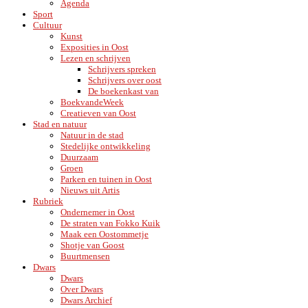
Agenda
Sport
Cultuur
Kunst
Exposities in Oost
Lezen en schrijven
Schrijvers spreken
Schrijvers over oost
De boekenkast van
BoekvandeWeek
Creatieven van Oost
Stad en natuur
Natuur in de stad
Stedelijke ontwikkeling
Duurzaam
Groen
Parken en tuinen in Oost
Nieuws uit Artis
Rubriek
Ondernemer in Oost
De straten van Fokko Kuik
Maak een Oostommetje
Shotje van Goost
Buurtmensen
Dwars
Dwars
Over Dwars
Dwars Archief