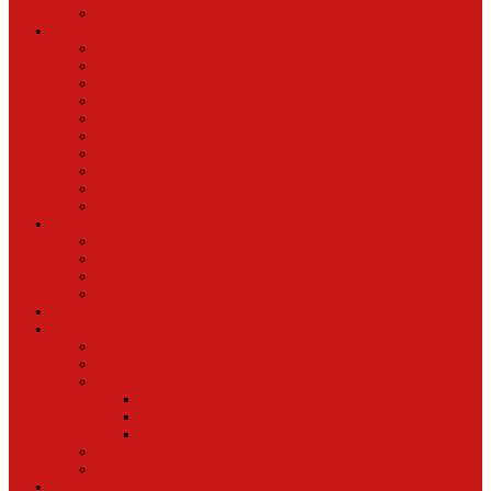
Oud Nieuws
Buurt
Buurtmensen
IJburg
Indische Buurt
Oostelijk Havengebied
Oostelijke Eilanden
Oud Oost
Overamstel
Plantage/Weesperbuurt
Watergraafsmeer
Zeeburgereiland
Vrije tijd
Uit In Oost
Exposities in Oost
Eten&Drinken
Agenda
Sport
Cultuur
Kunst
Exposities in Oost
Lezen en schrijven
Schrijvers spreken
Schrijvers over oost
De boekenkast van
BoekvandeWeek
Creatieven van Oost
Stad en natuur