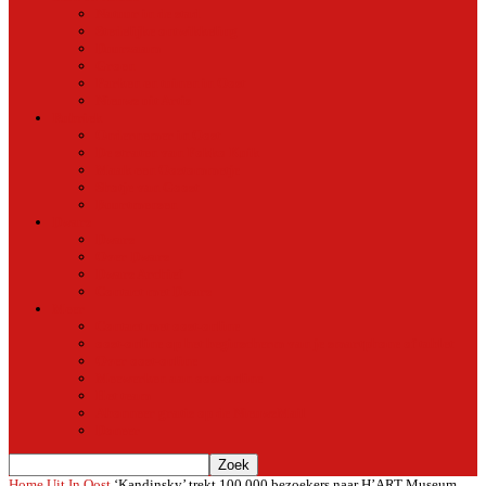
Natuur in de stad
Stedelijke ontwikkeling
Duurzaam
Groen
Parken en tuinen in Oost
Nieuws uit Artis
Rubriek
Ondernemer in Oost
De straten van Fokko Kuik
Maak een Oostommetje
Shotje van Goost
Buurtmensen
Dwars
Dwars
Over Dwars
Dwars Archief
Contact met Dwars
Meer
Contact met oost-online
oost-online op het beginscherm van je smartphone of tablet
Over oost-online
Meewerken aan oost-online
Het team
Abonneer gratis op de NieuwsMail
Doneer
Home
Uit In Oost
‘Kandinsky’ trekt 100.000 bezoekers naar H’ART Museum