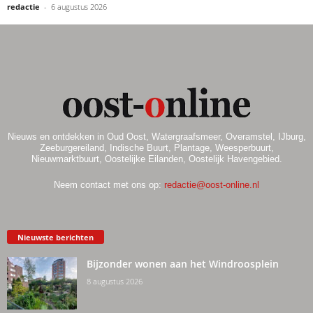
redactie
-
6 augustus 2026
Nieuws en ontdekken in Oud Oost, Watergraafsmeer, Overamstel, IJburg,
Zeeburgereiland, Indische Buurt, Plantage, Weesperbuurt,
Nieuwmarktbuurt, Oostelijke Eilanden, Oostelijk Havengebied.
Neem contact met ons op:
redactie@oost-online.nl
Nieuwste berichten
Bijzonder wonen aan het Windroosplein
8 augustus 2026