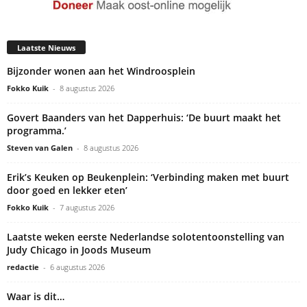
Laatste Nieuws
Bijzonder wonen aan het Windroosplein
Fokko Kuik
-
8 augustus 2026
Govert Baanders van het Dapperhuis: ‘De buurt maakt het
programma.’
Steven van Galen
-
8 augustus 2026
Erik’s Keuken op Beukenplein: ‘Verbinding maken met buurt
door goed en lekker eten’
Fokko Kuik
-
7 augustus 2026
Laatste weken eerste Nederlandse solotentoonstelling van
Judy Chicago in Joods Museum
redactie
-
6 augustus 2026
Waar is dit…