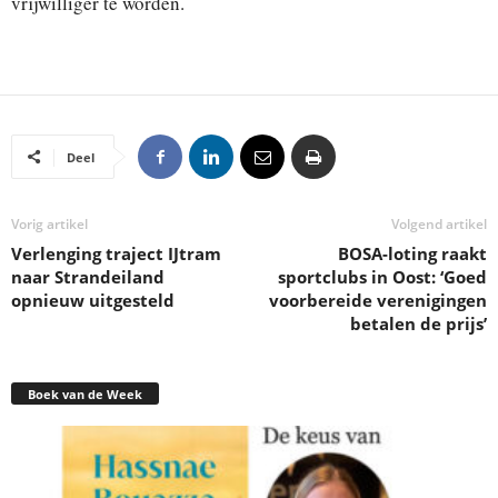
vrijwilliger te worden.
Deel
Vorig artikel
Volgend artikel
Verlenging traject IJtram
BOSA-loting raakt
naar Strandeiland
sportclubs in Oost: ‘Goed
opnieuw uitgesteld
voorbereide verenigingen
betalen de prijs’
Boek van de Week