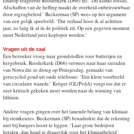
Daarop reageerde Rooderkerk (D66) fel: ‘Dit klinkt fossiel.
Afschaffen van de heffing maakt de overheid onbetrouwbaar
door zigzagbeleid.’ Beckerman (SP) wees op het argument
van een gelijk speelveld: ‘Dat verhaal hoor ik al achttien
jaar, zo lang ik al in de politiek zit. Op een gegeven moment
moet Nederland juist koploper worden.’
Vragen uit de zaal
Een bezoeker vroeg naar grondstoffen voor batterijen en
hergebruik. Rooderkerk (D66) verwees naar haar sieraden
van Nowa die ze droeg op Prinsjesdag, gemaakt van
gerecycled goud uit oude telefoons: ‘Een klein voorbeeld
van circulaire waarde.’ Kröger (GL/PvdA) voegt toe dat er
zeer kritisch gekeken moet worden naar de winning van
lithium.
Andere vragen gingen over het tanende belang van klimaat
bij stemkeuzes. Beckerman (SP) benadrukte dat de rekening
niet bij burgers hoort te liggen: ‘Laat grote bedrijven
betalen, dan houd je draagvlak voor het klimaatbeleid.’