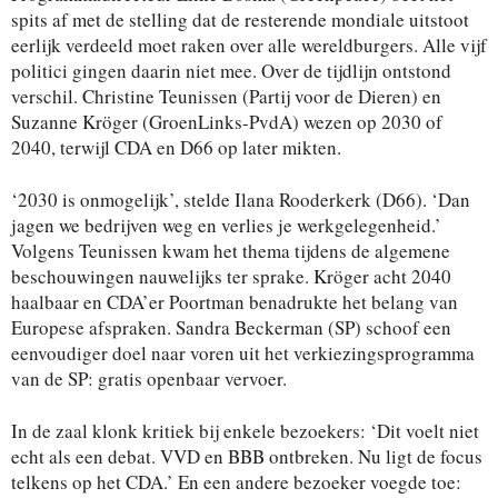
spits af met de stelling dat de resterende mondiale uitstoot
eerlijk verdeeld moet raken over alle wereldburgers. Alle vijf
politici gingen daarin niet mee. Over de tijdlijn ontstond
verschil. Christine Teunissen (Partij voor de Dieren) en
Suzanne Kröger (GroenLinks-PvdA) wezen op 2030 of
2040, terwijl CDA en D66 op later mikten.
‘2030 is onmogelijk’, stelde Ilana Rooderkerk (D66). ‘Dan
jagen we bedrijven weg en verlies je werkgelegenheid.’
Volgens Teunissen kwam het thema tijdens de algemene
beschouwingen nauwelijks ter sprake. Kröger acht 2040
haalbaar en CDA’er Poortman benadrukte het belang van
Europese afspraken. Sandra Beckerman (SP) schoof een
eenvoudiger doel naar voren uit het verkiezingsprogramma
van de SP: gratis openbaar vervoer.
In de zaal klonk kritiek bij enkele bezoekers: ‘Dit voelt niet
echt als een debat. VVD en BBB ontbreken. Nu ligt de focus
telkens op het CDA.’ En een andere bezoeker voegde toe: