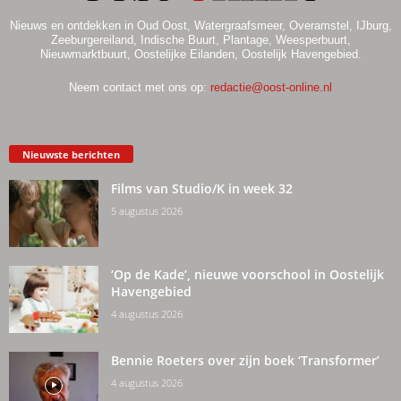
Nieuws en ontdekken in Oud Oost, Watergraafsmeer, Overamstel, IJburg,
Zeeburgereiland, Indische Buurt, Plantage, Weesperbuurt,
Nieuwmarktbuurt, Oostelijke Eilanden, Oostelijk Havengebied.
Neem contact met ons op:
redactie@oost-online.nl
Nieuwste berichten
Films van Studio/K in week 32
5 augustus 2026
‘Op de Kade’, nieuwe voorschool in Oostelijk
Havengebied
4 augustus 2026
Bennie Roeters over zijn boek ‘Transformer’
4 augustus 2026