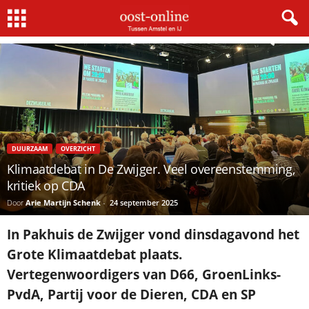
Home
Duurzaam
Klimaatdebat in De Zwijger. Veel overeenstemming, kritiek op CDA
DUURZAAM
OVERZICHT
Klimaatdebat in De Zwijger. Veel overeenstemming,
kritiek op CDA
Door
Arie Martijn Schenk
-
24 september 2025
In Pakhuis de Zwijger vond dinsdagavond het
Grote Klimaatdebat plaats.
Vertegenwoordigers van D66, GroenLinks-
PvdA, Partij voor de Dieren, CDA en SP