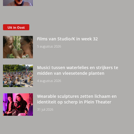
Uit in Oost
Films van Studio/K in week 32
5 augustus 2026
Musici tussen waterlelies en strijkers te
midden van vleesetende planten
4 augustus 2026
Wearable sculptures zetten lichaam en
identiteit op scherp in Plein Theater
31 juli 2026