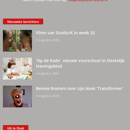
Nieuwste berichten
Films van Studio/K in week 32
5 augustus 2026
‘Op de Kade’, nieuwe voorschool in Oostelijk
Havengebied
4 augustus 2026
Bennie Roeters over zijn boek ‘Transformer’
4 augustus 2026
Uit in Oost