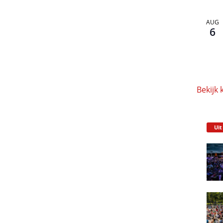
AUG
6
Bekijk 
Uit