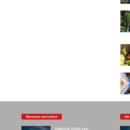
Nieuwste berichten
Uit
Opening Night van