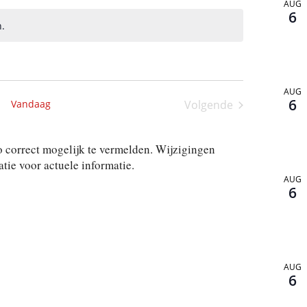
AUG
6
.
AUG
6
Vandaag
Volgende
Activiteiten
 correct mogelijk te vermelden. Wijzigingen
ie voor actuele informatie.
AUG
6
AUG
6