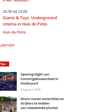
H'ART Museum
20:30
tot
23:00
Giants & Toys. Underground
cinema in Huis de Pinto
Huis de Pinto
kalender
 Tips
Opening Night van
Concertgebouworkest in
Oosterpark
6 augustus 2026
Musici tussen waterlelies en
strijkers te midden
van vleesetende planten