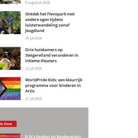
4 augustus 2026
Ontdek het Flevopark met
andere ogen tijdens
luisterwandeling vanaf
Jeugdland
25 juli 2026
Drie huiskamers op
Steigereiland veranderen in
intieme theaters
22 juli 2026
WorldPride Kids: een kleurrijk
programma voor kinderen in
Artis
21 juli 2026
 in Oost
Erik’s Keuken op Beukenplein: