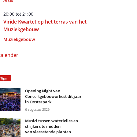
Artis
20:00
tot
21:00
Viride Kwartet op het terras van het
Muziekgebouw
Muziekgebouw
kalender
 Tips
Opening Night van
Concertgebouworkest dit jaar
in Oosterpark
6 augustus 2026
Musici tussen waterlelies en
strijkers te midden
van vleesetende planten