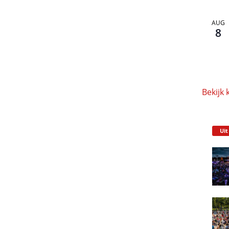
AUG
8
Bekijk 
Uit