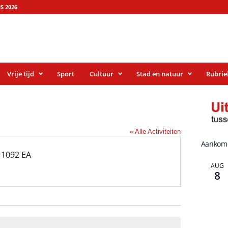
S 2026
Vrije tijd
Sport
Cultuur
Stad en natuur
Rubrie
« Alle Activiteiten
Aankom
1092 EA
AUG
8