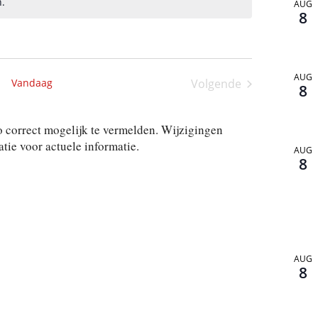
.
AUG
8
AUG
Vandaag
Volgende
8
Activiteiten
 correct mogelijk te vermelden. Wijzigingen
ie voor actuele informatie.
AUG
8
AUG
8