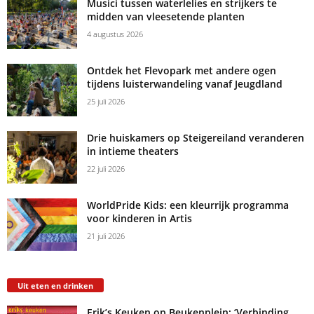
Musici tussen waterlelies en strijkers te
midden van vleesetende planten
4 augustus 2026
Ontdek het Flevopark met andere ogen
tijdens luisterwandeling vanaf Jeugdland
25 juli 2026
Drie huiskamers op Steigereiland veranderen
in intieme theaters
22 juli 2026
WorldPride Kids: een kleurrijk programma
voor kinderen in Artis
21 juli 2026
Uit eten en drinken
Erik’s Keuken op Beukenplein: ‘Verbinding