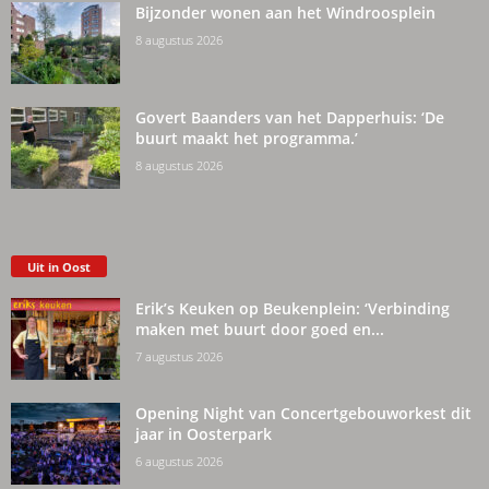
Bijzonder wonen aan het Windroosplein
8 augustus 2026
Govert Baanders van het Dapperhuis: ‘De
buurt maakt het programma.’
8 augustus 2026
Uit in Oost
Erik’s Keuken op Beukenplein: ‘Verbinding
maken met buurt door goed en...
7 augustus 2026
Opening Night van Concertgebouworkest dit
jaar in Oosterpark
6 augustus 2026