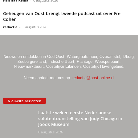
Han Gaaikema
-
6 augustus 2026
Geheugen van Oost brengt tweede podcast uit over Fré
Cohen
redactie
-
5 augustus 2026
Nieuws en ontdekken in Oud Oost, Watergraafsmeer, Overamstel, IJburg,
Zeeburgereiland, Indische Buurt, Plantage, Weesperbuurt,
Nieuwmarktbuurt, Oostelijke Eilanden, Oostelijk Havengebied.
Neem contact met ons op:
redactie@oost-online.nl
Nieuwste berichten
Laatste weken eerste Nederlandse
solotentoonstelling van Judy Chicago in
Joods Museum
6 augustus 2026