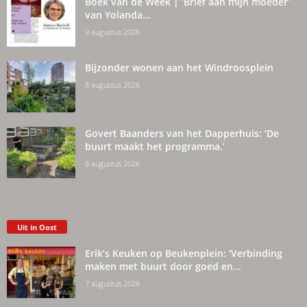
Boek van de Week | ‘Brief aan mijn moeder’
van Yolanda...
9 augustus 2026
Bijzonder wonen aan het Windroosplein
8 augustus 2026
Govert Baanders van het Dapperhuis: ‘De
buurt maakt het programma.’
8 augustus 2026
Uit in Oost
Erik’s Keuken op Beukenplein: ‘Verbinding
maken met buurt door goed en...
7 augustus 2026