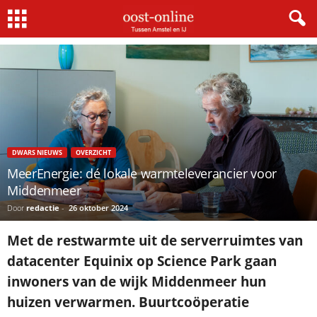
Home
Dwars nieuws
MeerEnergie: dé lokale warmteleverancier voor Middenmeer
DWARS NIEUWS
OVERZICHT
MeerEnergie: dé lokale warmteleverancier voor
Middenmeer
Door
redactie
-
26 oktober 2024
Met de restwarmte uit de serverruimtes van
datacenter Equinix op Science Park gaan
inwoners van de wijk Middenmeer hun
huizen verwarmen. Buurtcoöperatie