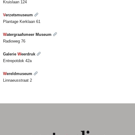
Kruislaan 124
V
erzetsmuseum
Plantage Kerklaan 61
W
atergraafsmeer Museum
Radioweg 76
Galerie
W
eerdruk
Entrepotdok 42a
W
ereldmuseum
Linnaeusstraat 2