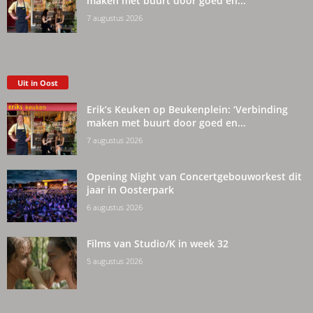
maken met buurt door goed en...
7 augustus 2026
Uit in Oost
Erik’s Keuken op Beukenplein: ‘Verbinding
maken met buurt door goed en...
7 augustus 2026
Opening Night van Concertgebouworkest dit
jaar in Oosterpark
6 augustus 2026
Films van Studio/K in week 32
5 augustus 2026