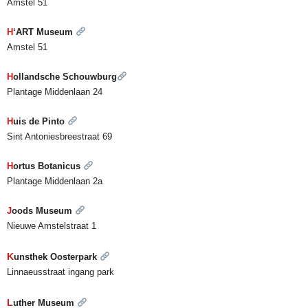
Amstel 51
H
‘ART Museum
Amstel 51
H
ollandsche Schouwburg
Plantage Middenlaan 24
H
uis de Pinto
Sint Antoniesbreestraat 69
H
ortus Botanicus
Plantage Middenlaan 2a
J
oods Museum
Nieuwe Amstelstraat 1
K
unsthek Oosterpark
Linnaeusstraat ingang park
L
uther Museum