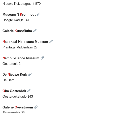
Nieuwe Keizersgracht 570
Museum ’t
K
romhout
Hoogte Kadijk 147
Galerie
K
unstRuim
N
ationaal Holocaust Museum
Plantage Middenlaan 27
N
emo Science Museum
Oosterdok 2
De
N
ieuwe Kerk
De Dam
O
ba Oosterdok
Oosterdokskade 143
Galerie
O
verstroom
Entrepotdok 33