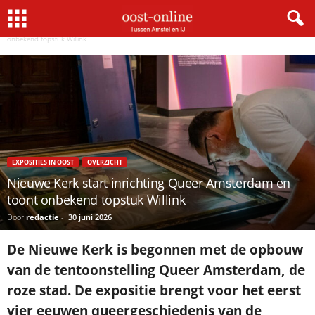
Home
Exposities in Oost
Nieuwe Kerk start inrichting Queer Amsterdam en toont
×
onbekend topstuk Willink
Gratis NieuwsMail
VOORNAAM
EXPOSITIES IN OOST
OVERZICHT
E-MAIL
Nieuwe Kerk start inrichting Queer Amsterdam en
toont onbekend topstuk Willink
Door
redactie
-
30 juni 2026
Postcode
De Nieuwe Kerk is begonnen met de opbouw
van de tentoonstelling Queer Amsterdam, de
roze stad. De expositie brengt voor het eerst
Met de inschrijving accepteer ik de
privacyverklaring.
vier eeuwen queergeschiedenis van de