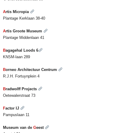
A
rtis Micropia
Plantage
K
erklaan 38-40
A
rtis Groote Museum
Plantage Middenlaan 41
B
agagehal Loods 6
KNSM-laan 289
B
orneo Architectuur Centrum
R.J.H. Fortuynplein 4
B
radwolff Projects
Oetewalerstraat 73
F
actor IJ
Pampuslaan 11
Museum van de
G
e
est