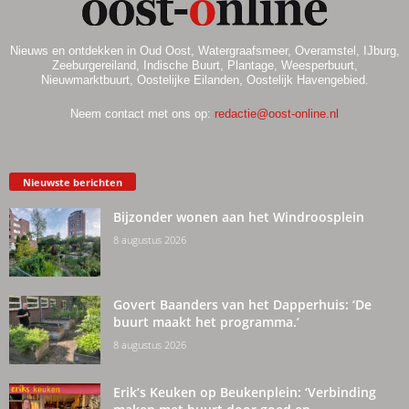
Nieuws en ontdekken in Oud Oost, Watergraafsmeer, Overamstel, IJburg,
Zeeburgereiland, Indische Buurt, Plantage, Weesperbuurt,
Nieuwmarktbuurt, Oostelijke Eilanden, Oostelijk Havengebied.
Neem contact met ons op:
redactie@oost-online.nl
Nieuwste berichten
Bijzonder wonen aan het Windroosplein
8 augustus 2026
Govert Baanders van het Dapperhuis: ‘De
buurt maakt het programma.’
8 augustus 2026
Erik’s Keuken op Beukenplein: ‘Verbinding