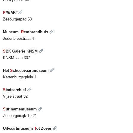
P
////AKT
Zeeburgerpad 53
Museum
R
embrandhuis
Jodenbreestraat 4
S
BK Galerie KNSM
KNSM-laan 307
Het
S
cheepvaartmuseum
Kattenburgerplein 1
S
tadsarchief
Vijzelstraat 32
S
urinamemuseum
Zeeburgerdijk 19-21
Uitvaartmuseum
T
ot Zover