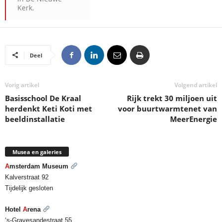
Kerk.
Deel
Vorig artikel
Volgend artikel
Basisschool De Kraal
Rijk trekt 30 miljoen uit
herdenkt Keti Koti met
voor buurtwarmtenet van
beeldinstallatie
MeerEnergie
Musea en galeries
A
msterdam Museum
Kalverstraat 92
Tijdelijk gesloten
Hotel
A
rena
‘s-Gravesandestraat 55