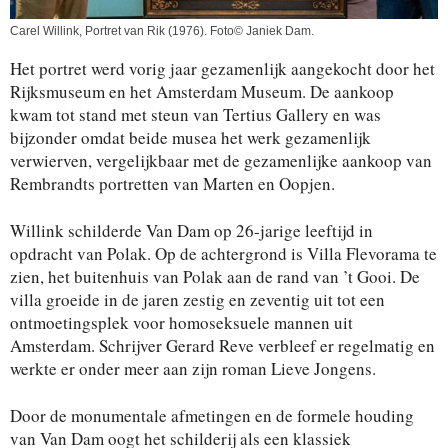
Carel Willink, Portret van Rik (1976). Foto© Janiek Dam.
Het portret werd vorig jaar gezamenlijk aangekocht door het
Rijksmuseum en het Amsterdam Museum. De aankoop
kwam tot stand met steun van Tertius Gallery en was
bijzonder omdat beide musea het werk gezamenlijk
verwierven, vergelijkbaar met de gezamenlijke aankoop van
Rembrandts portretten van Marten en Oopjen.
Willink schilderde Van Dam op 26-jarige leeftijd in
opdracht van Polak. Op de achtergrond is Villa Flevorama te
zien, het buitenhuis van Polak aan de rand van ’t Gooi. De
villa groeide in de jaren zestig en zeventig uit tot een
ontmoetingsplek voor homoseksuele mannen uit
Amsterdam. Schrijver Gerard Reve verbleef er regelmatig en
werkte er onder meer aan zijn roman Lieve Jongens.
Door de monumentale afmetingen en de formele houding
van Van Dam oogt het schilderij als een klassiek