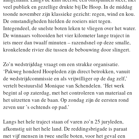
veel publiek en gezellige drukte bij De Hoop. In de middag
toonde november zijn klassieke gezicht: regen, wind en kou.
De omstandigheden hielden de roeiers niet tegen.
Integendeel, de snelste boten leken te vliegen over het water.
De winnaars voltooiden het vier kilometer lange traject in
iets meer dan twaalf minuten – razendsnel op deze smalle,
kronkelende rivier die tussen de bebouwing door slingert.
Zo’n wedstrijddag vraagt om een strakke organisatie.
‘Pakweg honderd Hoopleden zijn direct betrokken, vanuit
de wedstrijdcommissie en als vrijwilliger op de dag zelf,’
vertelt bestuurslid
Monique van Schendelen. ‘Het werk
begint al op zaterdag, met het controleren van materiaal en
het uitzetten van de baan. Op zondag zijn de eersten rond
zeven uur ’s ochtends op pad.’
Langs het hele traject staan of varen zo’n 25 juryleden,
afkomstig uit het hele land. De reddingsbrigade is paraat
met vijf mensen in twee snelle boten, voor het geval een