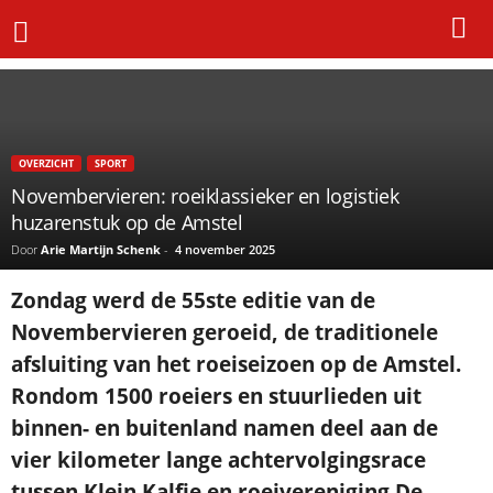
Home
Sport
Novembervieren: roeiklassieker en logistiek huzarenstuk op de Amstel
OVERZICHT
SPORT
Novembervieren: roeiklassieker en logistiek
huzarenstuk op de Amstel
Door
Arie Martijn Schenk
-
4 november 2025
Zondag werd de 55ste editie van de
Novembervieren geroeid, de traditionele
afsluiting van het roeiseizoen op de Amstel.
Rondom 1500 roeiers en stuurlieden uit
binnen- en buitenland namen deel aan de
vier kilometer lange achtervolgingsrace
tussen Klein Kalfje en roeivereniging De