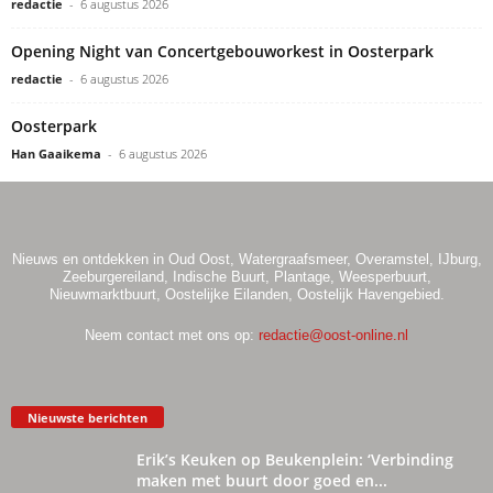
redactie
-
6 augustus 2026
Opening Night van Concertgebouworkest in Oosterpark
redactie
-
6 augustus 2026
Oosterpark
Han Gaaikema
-
6 augustus 2026
Nieuws en ontdekken in Oud Oost, Watergraafsmeer, Overamstel, IJburg,
Zeeburgereiland, Indische Buurt, Plantage, Weesperbuurt,
Nieuwmarktbuurt, Oostelijke Eilanden, Oostelijk Havengebied.
Neem contact met ons op:
redactie@oost-online.nl
Nieuwste berichten
Erik’s Keuken op Beukenplein: ‘Verbinding
maken met buurt door goed en...