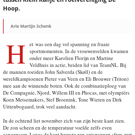
Hoop.
Arie Martijn Schenk
H
et was een dag vol spanning en fraaie
sportmomenten. In de vrouwenvelden kwamen
onder meer Karolien Florijn en Martine
Veldhuis in actie, beiden lid van TeamNL. Bij
de mannen roeiden John Salverda (Skøll) en de
wereldkampioenen Pieter van Veen en Eli Brouwer (Triton)
mee aan de winnende boten. Ook de combinatieploeg van
De Compagnie, Njord, Willem III en Phocas, met olympiërs
Koen Metsemakers, Stef Broenink, Tone Wieten en Dirk
Uittenbogaard, trok veel aandacht.
In de ochtend liet november zich van zijn beste kant zien.
De zon scheen en de temperatuur voelde zelfs even
aangenaam. Langs de kant heerste een ontspannen sfeer, met