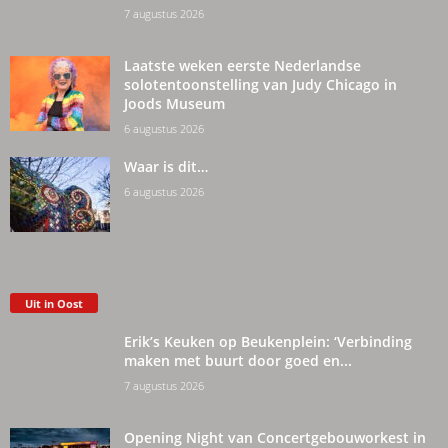
7 augustus 2026
Laatste weken eerste Nederlandse
solotentoonstelling van Judy Chicago in
Joods Museum
6 augustus 2026
Waar is dit…
6 augustus 2026
Uit in Oost
Erik’s Keuken op Beukenplein: ‘Verbinding
maken met buurt door goed en...
7 augustus 2026
Opening Night van Concertgebouworkest in