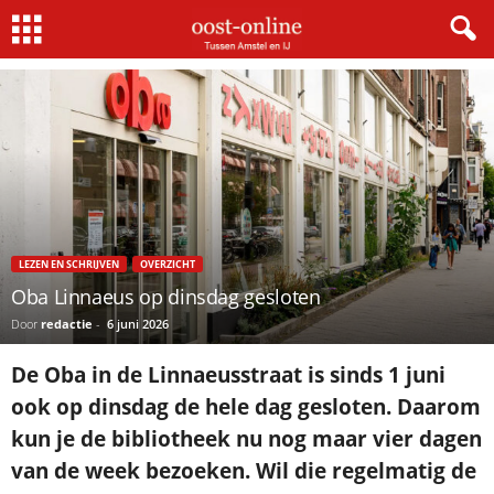
Home
Lezen en schrijven
Oba Linnaeus op dinsdag gesloten
LEZEN EN SCHRIJVEN
OVERZICHT
Oba Linnaeus op dinsdag gesloten
Door
redactie
-
6 juni 2026
De Oba in de Linnaeusstraat is sinds 1 juni
ook op dinsdag de hele dag gesloten. Daarom
kun je de bibliotheek nu nog maar vier dagen
van de week bezoeken. Wil die regelmatig de