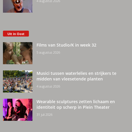
4 augustus 2026
Uit in Oost
Films van Studio/K in week 32
5 augustus 2026
Musici tussen waterlelies en strijkers te
midden van vleesetende planten
4 augustus 2026
Wearable sculptures zetten lichaam en
identiteit op scherp in Plein Theater
31 juli 2026