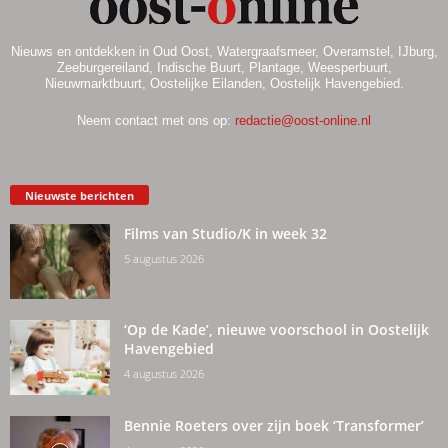
Nieuws en ontdekken in Oud Oost, Watergraafsmeer, Overamstel, IJburg,
Zeeburgereiland, Indische Buurt, Plantage, Weesperbuurt,
Nieuwmarktbuurt, Oostelijke Eilanden, Oostelijk Havengebied.
Neem contact met ons op:
redactie@oost-online.nl
Nieuwste berichten
Films van Studio/K in week 32
5 augustus 2026
‘Op de Kade’, nieuwe voorschool in Oostelijk
Havengebied
4 augustus 2026
Bennie Roeters over zijn boek ‘Transformer’