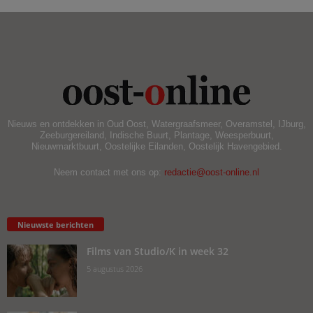
Nieuws en ontdekken in Oud Oost, Watergraafsmeer, Overamstel, IJburg,
Zeeburgereiland, Indische Buurt, Plantage, Weesperbuurt,
Nieuwmarktbuurt, Oostelijke Eilanden, Oostelijk Havengebied.
Neem contact met ons op:
redactie@oost-online.nl
Nieuwste berichten
Films van Studio/K in week 32
5 augustus 2026