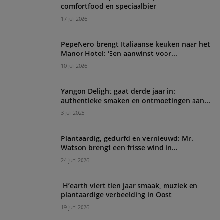
comfortfood en speciaalbier
17 juli 2026
PepeNero brengt Italiaanse keuken naar het
Manor Hotel: ‘Een aanwinst voor...
10 juli 2026
Yangon Delight gaat derde jaar in:
authentieke smaken en ontmoetingen aan...
3 juli 2026
Plantaardig, gedurfd en vernieuwd: Mr.
Watson brengt een frisse wind in...
24 juni 2026
H’earth viert tien jaar smaak, muziek en
plantaardige verbeelding in Oost
19 juni 2026