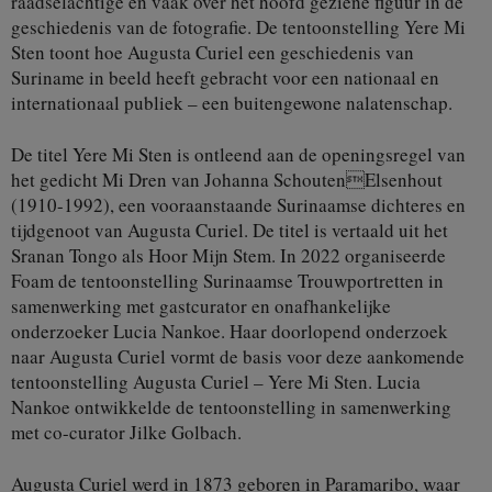
raadselachtige en vaak over het hoofd geziene figuur in de
geschiedenis van de fotografie. De tentoonstelling Yere Mi
Sten toont hoe Augusta Curiel een geschiedenis van
Suriname in beeld heeft gebracht voor een nationaal en
internationaal publiek – een buitengewone nalatenschap.
De titel Yere Mi Sten is ontleend aan de openingsregel van
het gedicht Mi Dren van Johanna SchoutenElsenhout
(1910-1992), een vooraanstaande Surinaamse dichteres en
tijdgenoot van Augusta Curiel. De titel is vertaald uit het
Sranan Tongo als Hoor Mijn Stem. In 2022 organiseerde
Foam de tentoonstelling Surinaamse Trouwportretten in
samenwerking met gastcurator en onafhankelijke
onderzoeker Lucia Nankoe. Haar doorlopend onderzoek
naar Augusta Curiel vormt de basis voor deze aankomende
tentoonstelling Augusta Curiel – Yere Mi Sten. Lucia
Nankoe ontwikkelde de tentoonstelling in samenwerking
met co-curator Jilke Golbach.
Augusta Curiel werd in 1873 geboren in Paramaribo, waar