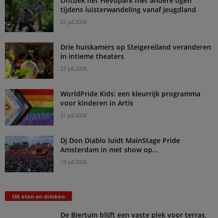
Ontdek het Flevopark met andere ogen
tijdens luisterwandeling vanaf Jeugdland
25 juli 2026
Drie huiskamers op Steigereiland veranderen
in intieme theaters
22 juli 2026
WorldPride Kids: een kleurrijk programma
voor kinderen in Artis
21 juli 2026
Dj Don Diablo luidt MainStage Pride
Amsterdam in met show op...
19 juli 2026
Uit eten en drinken
De Biertuin blijft een vaste plek voor terras,