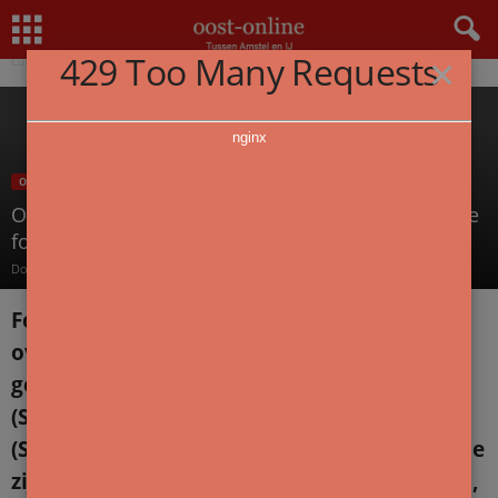
Home
Uit In Oost
Overzichtstentoonstelling met werk van Surinaamse fotografe Augusta
429 Too Many Requests
×
Curiel in Foam
nginx
OVERZICHT
UIT IN OOST
Overzichtstentoonstelling met werk van Surinaamse
fotografe Augusta Curiel in Foam
Door
redactie
-
23 mei 2025
Fotomuseum Foam presenteert de eerste
overzichtstentoonstelling in Nederland
gewijd aan het werk van Augusta Curiel
(Suriname, 1873-1937). Met haar zus Anna
(Suriname, 1875-1958) als assistent, beheerde
zij een succesvolle fotostudio in Paramaribo,