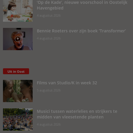
‘Op de Kade’, nieuwe voorschool in Oostelijk
Havengebied
4 augustus 2026
Bennie Roeters over zijn boek ‘Transformer’
4 augustus 2026
Uit in Oost
Films van Studio/K in week 32
5 augustus 2026
Musici tussen waterlelies en strijkers te
midden van vleesetende planten
4 augustus 2026