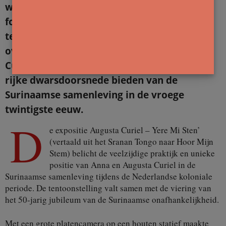
waarmee Curiel één van de belangrijkste
fotografen van Suriname werd. De
tentoonstelling toont een veelomvattend
overzicht van het werk van de gezusters
Curiel, met meer dan 100 beelden die een
rijke dwarsdoorsnede bieden van de
Surinaamse samenleving in de vroege
twintigste eeuw.
D
e expositie Augusta Curiel – Yere Mi Sten’
(vertaald uit het Sranan Tongo naar Hoor Mijn
Stem) belicht de veelzijdige praktijk en unieke
positie van Anna en Augusta Curiel in de
Surinaamse samenleving tijdens de Nederlandse koloniale
periode. De tentoonstelling valt samen met de viering van
het 50-jarig jubileum van de Surinaamse onafhankelijkheid.
Met een grote platencamera op een houten statief maakte