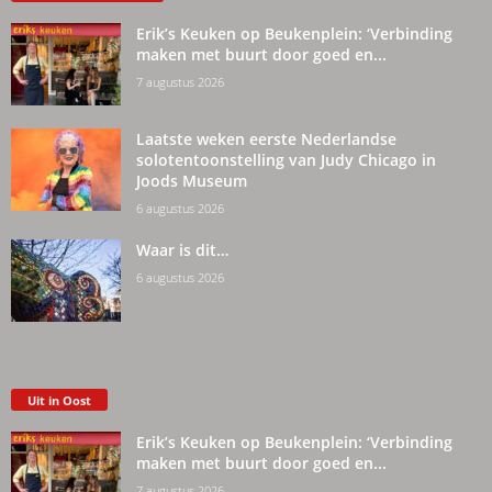
Erik’s Keuken op Beukenplein: ‘Verbinding
maken met buurt door goed en...
7 augustus 2026
Laatste weken eerste Nederlandse
solotentoonstelling van Judy Chicago in
Joods Museum
6 augustus 2026
Waar is dit…
6 augustus 2026
Uit in Oost
Erik’s Keuken op Beukenplein: ‘Verbinding
maken met buurt door goed en...
7 augustus 2026