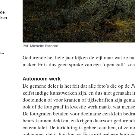
rde
aken
PAF Michelle Blancke
...
Gedurende het hele jaar kijken de vijf naar wat ze 
maker. Er is dus geen sprake van een ‘open call’, zoal
Autonoom werk
De gemene deler is het feit dat alle foto’s die op de
P
zelfstandige kunstwerken zijn, en dus niet gemaakt 
doeleinden of voor kranten of tijdschriften zijn gem
ook of de fotograaf in kwestie werk maakt wat mense
De fotografen betalen voor deelname een klein bedr
beurs kunnen dekken, en krijgen daarvoor gedurende
en een tafel. De inrichting is geheel aan hen, of ze no
ophangen, dat is hun keuze. Er wordt wel een leidra