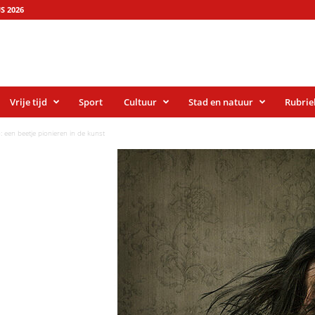
S 2026
Vrije tijd
Sport
Cultuur
Stad en natuur
Rubrie
: een beetje pionieren in de kunst