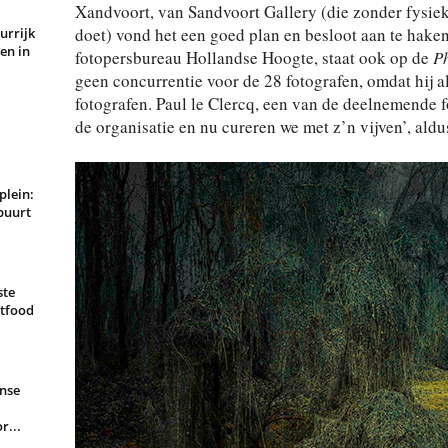
Xandvoort, van Sandvoort Gallery (die zonder fysiek
doet) vond het een goed plan en besloot aan te haken
urrijk
en in
fotopersbureau Hollandse Hoogte, staat ook op de
Ph
geen concurrentie voor de 28 fotografen, omdat hij a
fotografen. Paul le Clercq, een van de deelnemende fo
de organisatie en nu cureren we met z’n vijven’, ald
plein:
buurt
ste
rtfood
nse
r...