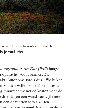
mooi vinden en benaderen dan de
s je vaak ziet.
hotographers Art Fair (PAF
) hangen
in opdracht, voor commerciële
aakt. Autonome foto’s dus. ‘We kijken
n zouden willen kopen’, zegt Tessa.
ag, waarmee we net de kosten voor de
 drie dagen een wand van vijf meter
u één of vijftien foto’s willen
ad meegegeven: maak het niet te duur.