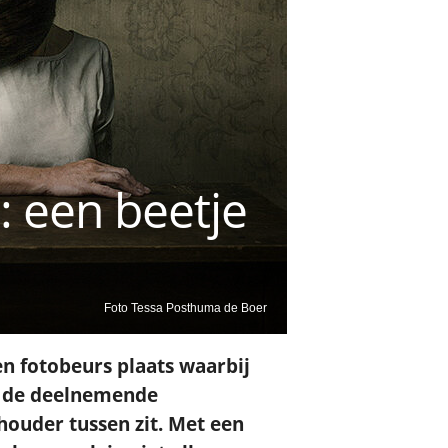
: een beetje
Foto Tessa Posthuma de Boer
en fotobeurs plaats waarbij
t de deelnemende
houder tussen zit. Met een