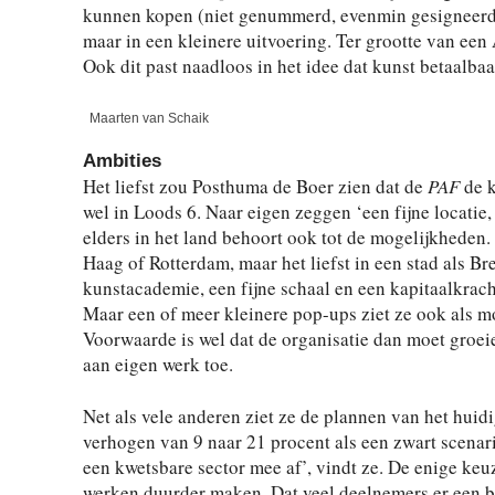
kunnen kopen (niet genummerd, evenmin gesigneerd)
maar in een kleinere uitvoering. Ter grootte van een A
Ook dit past naadloos in het idee dat kunst betaalbaa
Maarten van Schaik
Ambities
Het liefst zou Posthuma de Boer zien dat de
PAF
de k
wel in Loods 6. Naar eigen zeggen ‘een fijne locatie,
elders in het land behoort ook tot de mogelijkheden.
Haag of Rotterdam, maar het liefst in een stad als B
kunstacademie, een fijne schaal en een kapitaalkrach
Maar een of meer kleinere pop-ups ziet ze ook als m
Voorwaarde is wel dat de organisatie dan moet groei
aan eigen werk toe.
Net als vele anderen ziet ze de plannen van het huidi
verhogen van 9 naar 21 procent als een zwart scenar
een kwetsbare sector mee af’, vindt ze. De enige keuz
werken duurder maken. Dat veel deelnemers er een b