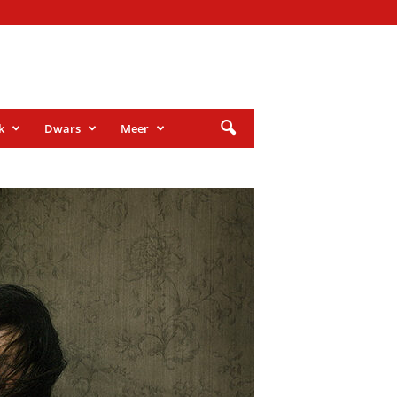
k
Dwars
Meer