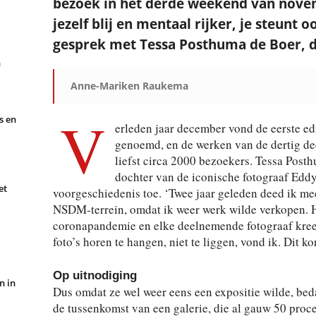
bezoek in het derde weekend van novem
jezelf blij en mentaal rijker, je steunt 
gesprek met Tessa Posthuma de Boer, de
n
Anne-Mariken Raukema
V
s en
erleden jaar december vond de eerste edi
genoemd, en de werken van de dertig d
liefst circa 2000 bezoekers. Tessa Post
dochter van de iconische fotograaf Eddy
et
voorgeschiedenis toe. ‘Twee jaar geleden deed ik me
NSDM-terrein, omdat ik weer werk wilde verkopen. He
coronapandemie en elke deelnemende fotograaf kreeg
foto’s horen te hangen, niet te liggen, vond ik. Dit ko
Op uitnodiging
n in
Dus omdat ze wel weer eens een expositie wilde, bed
de tussenkomst van een galerie, die al gauw 50 proce