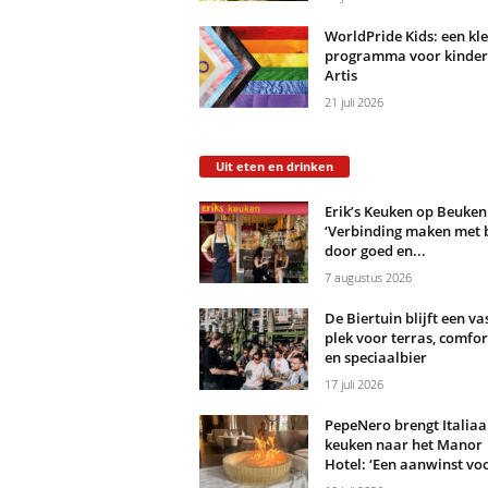
WorldPride Kids: een kle
programma voor kinder
Artis
21 juli 2026
Uit eten en drinken
Erik’s Keuken op Beuken
‘Verbinding maken met 
door goed en...
7 augustus 2026
De Biertuin blijft een va
plek voor terras, comfo
en speciaalbier
17 juli 2026
PepeNero brengt Italiaa
keuken naar het Manor
Hotel: ‘Een aanwinst voo