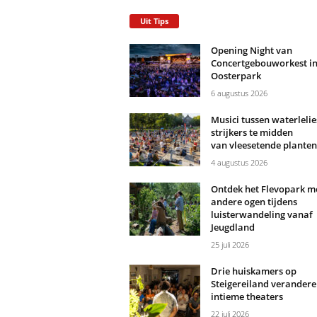
Uit Tips
Opening Night van
Concertgebouworkest i
Oosterpark
6 augustus 2026
Musici tussen waterlelie
strijkers te midden
van vleesetende planten
4 augustus 2026
Ontdek het Flevopark m
andere ogen tijdens
luisterwandeling vanaf
Jeugdland
25 juli 2026
Drie huiskamers op
Steigereiland verandere
intieme theaters
22 juli 2026