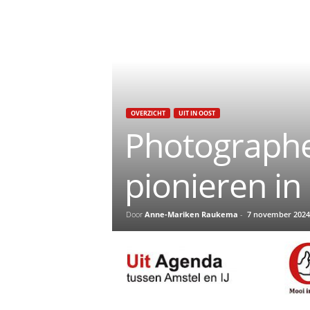
OVERZICHT
UIT IN OOST
Photographer
pionieren in
Door
Anne-Mariken Raukema
-
7 november 2024