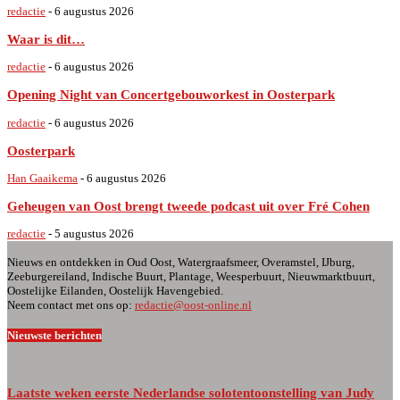
redactie
-
6 augustus 2026
Waar is dit…
redactie
-
6 augustus 2026
Opening Night van Concertgebouworkest in Oosterpark
redactie
-
6 augustus 2026
Oosterpark
Han Gaaikema
-
6 augustus 2026
Geheugen van Oost brengt tweede podcast uit over Fré Cohen
redactie
-
5 augustus 2026
Nieuws en ontdekken in Oud Oost, Watergraafsmeer, Overamstel, IJburg,
Zeeburgereiland, Indische Buurt, Plantage, Weesperbuurt, Nieuwmarktbuurt,
Oostelijke Eilanden, Oostelijk Havengebied.
Neem contact met ons op:
redactie@oost-online.nl
Nieuwste berichten
Laatste weken eerste Nederlandse solotentoonstelling van Judy