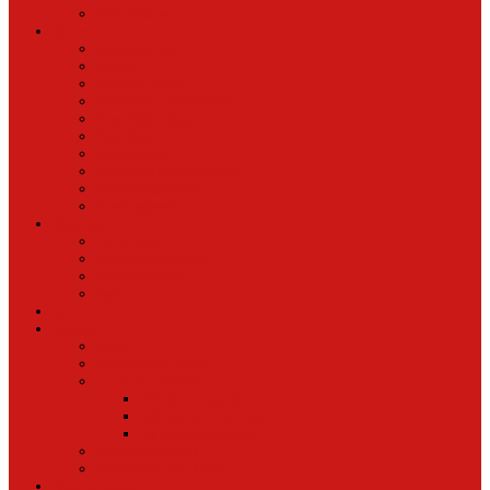
Oud Nieuws
Buurt
Buurtmensen
IJburg
Indische Buurt
Oostelijk Havengebied
Oostelijke Eilanden
Oud Oost
Overamstel
Plantage/Weesperbuurt
Watergraafsmeer
Zeeburgereiland
Vrije tijd
Uit In Oost
Exposities in Oost
Eten&Drinken
Agenda
Sport
Cultuur
Kunst
Exposities in Oost
Lezen en schrijven
Schrijvers spreken
Schrijvers over oost
De boekenkast van
BoekvandeWeek
Creatieven van Oost
Stad en natuur