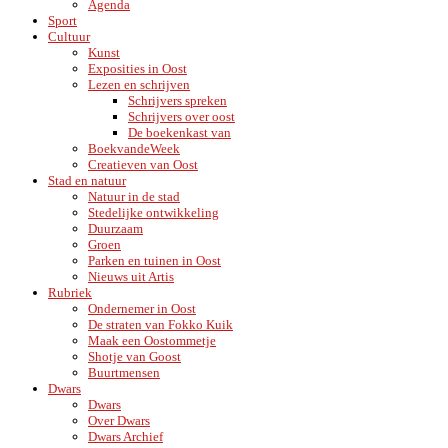
Agenda
Sport
Cultuur
Kunst
Exposities in Oost
Lezen en schrijven
Schrijvers spreken
Schrijvers over oost
De boekenkast van
BoekvandeWeek
Creatieven van Oost
Stad en natuur
Natuur in de stad
Stedelijke ontwikkeling
Duurzaam
Groen
Parken en tuinen in Oost
Nieuws uit Artis
Rubriek
Ondernemer in Oost
De straten van Fokko Kuik
Maak een Oostommetje
Shotje van Goost
Buurtmensen
Dwars
Dwars
Over Dwars
Dwars Archief