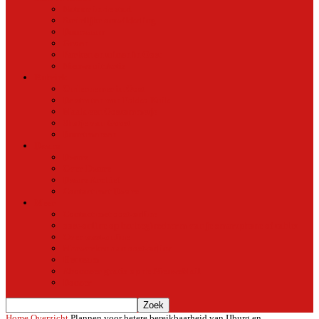
Natuur in de stad
Stedelijke ontwikkeling
Duurzaam
Groen
Parken en tuinen in Oost
Nieuws uit Artis
Rubriek
Ondernemer in Oost
De straten van Fokko Kuik
Maak een Oostommetje
Shotje van Goost
Buurtmensen
Dwars
Dwars
Over Dwars
Dwars Archief
Contact met Dwars
Meer
Contact met oost-online
oost-online op het beginscherm van je smartphone of tablet
Over oost-online
Meewerken aan oost-online
Het team
Abonneer gratis op de NieuwsMail
Doneer
Home
Overzicht
Plannen voor betere bereikbaarheid van IJburg en