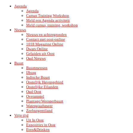
Agenda
Agenda
Cursus Training Workshop
Meld een Agenda activiteit
Meld cursus, training, workshop
Nieuws
Nieuws en achtergronden
Contact met oost-online
1018 Magazine Online
Dwars Online
Geluiden uit Oost
Oud Nieuws
Buurt
Buurtmensen
IJburg
Indische Buurt
Oostelijk Havengebied
Oostelijke Eilanden
Oud Oost
Overamstel
Plantage/Weesperbuurt
Watergraafsmeer
Zeeburgereiland
Vrije tijd
Uit In Oost
Exposities in Oost
Eten&Drinken