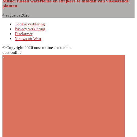
Musici tussen waterlelies en strijkers te midden van vleesetende
planten
4 augustus 2026
Cookie verklaring
Privacy verklaring
Disclaimer
Nieuws uit West
© Copyright 2026 oost-online.amsterdam
oost-online
×