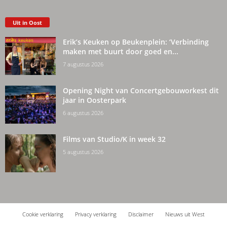
Uit in Oost
Erik’s Keuken op Beukenplein: ‘Verbinding
maken met buurt door goed en...
7 augustus 2026
Opening Night van Concertgebouworkest dit
jaar in Oosterpark
6 augustus 2026
Films van Studio/K in week 32
5 augustus 2026
Cookie verklaring
Privacy verklaring
Disclaimer
Nieuws uit West