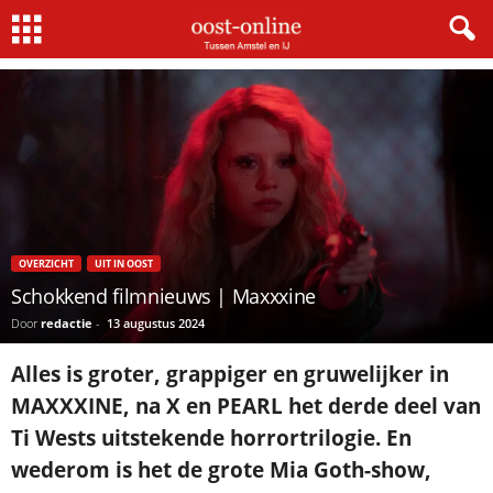
Home
Uit In Oost
Schokkend filmnieuws | Maxxxine
OVERZICHT
UIT IN OOST
Schokkend filmnieuws | Maxxxine
Door
redactie
-
13 augustus 2024
Alles is groter, grappiger en gruwelijker in
MAXXXINE, na X en PEARL het derde deel van
Ti Wests uitstekende horrortrilogie. En
wederom is het de grote Mia Goth-show,