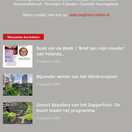
Nieuwmarktbuurt, Oostelijke Eilanden, Oostelijk Havengebied.
Neem contact met ons op:
redactie@oost-online.nl
Nieuwste berichten
Boek van de Week | ‘Brief aan mijn moeder’
van Yolanda...
9 augustus 2026
Bijzonder wonen aan het Windroosplein
8 augustus 2026
Govert Baanders van het Dapperhuis: ‘De
buurt maakt het programma.’
8 augustus 2026