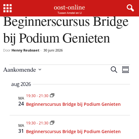
Beginnerscursus Bridge
bij Podium Genieten
Door
Henny Reubsaet
-
30 juni 2026
Activiteiten
Aankomende
Z
A
A
S
o
S
c
u
e
c
aug 2026
m
e
t
k
m
l
e
t
i
a
19:30
-
21:30
e
n
MA
r
v
24
Beginnerscursus Bridge bij Podium Genieten
i
c
y
i
t
v
t
d
19:30
-
21:30
e
MA
a
i
31
Beginnerscursus Bridge bij Podium Genieten
i
t