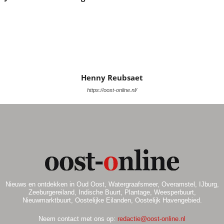
a
e
t
n
i
e
w
e
Henny Reubsaet
e
https://oost-online.nl/
r
g
e
v
e
Nieuws en ontdekken in Oud Oost, Watergraafsmeer, Overamstel, IJburg,
Zeeburgereiland, Indische Buurt, Plantage, Weesperbuurt,
n
Nieuwmarktbuurt, Oostelijke Eilanden, Oostelijk Havengebied.
n
Neem contact met ons op:
redactie@oost-online.nl