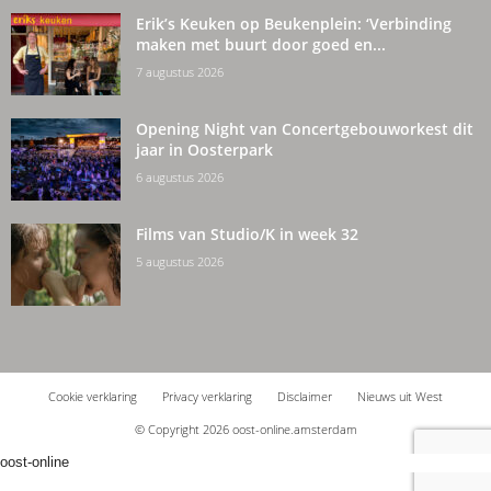
Erik’s Keuken op Beukenplein: ‘Verbinding
maken met buurt door goed en...
7 augustus 2026
Opening Night van Concertgebouworkest dit
jaar in Oosterpark
6 augustus 2026
Films van Studio/K in week 32
5 augustus 2026
Cookie verklaring
Privacy verklaring
Disclaimer
Nieuws uit West
© Copyright 2026 oost-online.amsterdam
oost-online