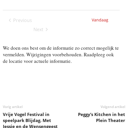
t
e
t
.
e
e
n
Previous
Vandaag
i
w
Activiteiten
Next
e
t
Activiteiten
e
e
r
We doen ons best om de informatie zo correct mogelijk te
vermelden. Wijzigingen voorbehouden. Raadpleeg ook
g
n
de locatie voor actuele informatie.
a
Z
v
o
e
n
e
n
k
a
v
Vorig artikel
Volgend artikel
e
i
Vrije Vogel Festival in
Peggy’s Kitchen in het
speelpark Blijdag. Met
Plein Theater
n
g
Jessie en de Wensengeest