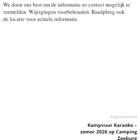
e
a
We doen ons best om de informatie zo correct mogelijk te
i
i
t
vermelden. Wijzigingen voorbehouden. Raadpleeg ook
t
e
de locatie voor actuele informatie.
t
.
e
e
n
i
w
e
t
e
e
r
g
n
a
Z
v
o
e
n
e
n
Volgend artikel
k
a
Kampvuur Karaoke –
zomer 2026 op Camping
v
e
Zeeburg