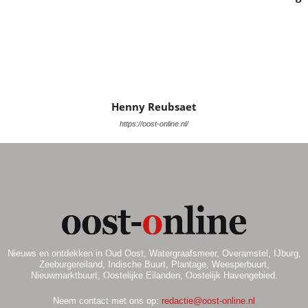
i
n
g
a
e
t
n
i
e
w
Henny Reubsaet
e
https://oost-online.nl/
e
r
g
e
v
Nieuws en ontdekken in Oud Oost, Watergraafsmeer, Overamstel, IJburg,
Zeeburgereiland, Indische Buurt, Plantage, Weesperbuurt,
Nieuwmarktbuurt, Oostelijke Eilanden, Oostelijk Havengebied.
e
Neem contact met ons op:
redactie@oost-online.nl