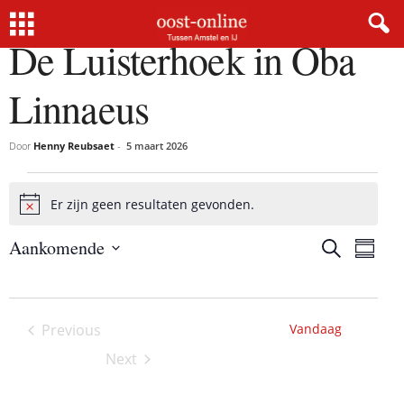
De Luisterhoek in Oba
Linnaeus
Door
Henny Reubsaet
-
5 maart 2026
Activiteiten
Er zijn geen resultaten gevonden.
B
e
Aankomende
r
Z
A
A
S
i
o
S
c
u
c
e
c
m
e
t
h
k
m
l
t
e
t
i
a
Previous
Vandaag
e
n
r
v
Activiteiten
i
c
Next
y
i
t
Activiteiten
v
t
d