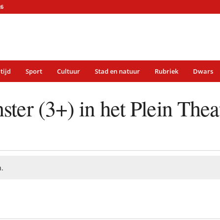
26
 tijd
Sport
Cultuur
Stad en natuur
Rubriek
Dwars
ter (3+) in het Plein Thea
.