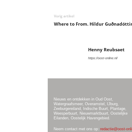
Vorig artikel
Where to From. Hildur Guðnadótti
Henny Reubsaet
https://oost-online.nl/
Nieuws en ontdekken in Oud Oost,
Watergraafsmeer, Overamstel, IJburg,
Zeeburgereiland, Indische Buurt, Plantage,
Weesperbuurt, Nieuwmarktbuurt, Oostelijke
Eilanden, Oostelijk Havengebied.
Neem contact met ons op:
redactie@oost-onli