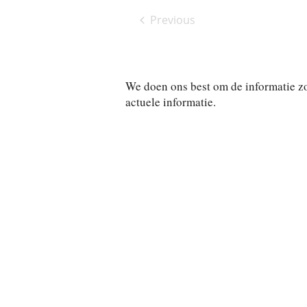
l
t
Previous
e
Activiteiten
c
t
d
We doen ons best om de informatie z
a
actuele informatie.
t
e
.