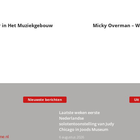
r in Het Muziekgebouw
Micky Overman – Wor
Nieuwste berichten
Uit
Laatste weken eerste
Nederlandse
solotentoonstelling van Judy
Chicago in Joods Museum
ne.nl
6 augustus 2026