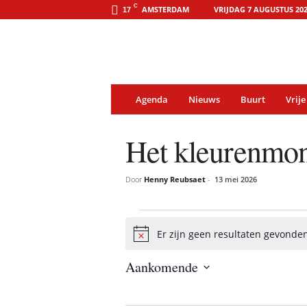
o
C
AMSTERDAM
VRIJDAG 7 AUGUSTUS 20
17
o
s
t
-
o
n
l
i
Agenda
Nieuws
Buurt
Vrije
n
e
.
Het kleurenmons
a
m
s
t
Door
Henny Reubsaet
-
13 mei 2026
e
r
d
a
Activiteiten
m
Er zijn geen resultaten gevonden
B
e
Aankomende
r
i
S
c
e
h