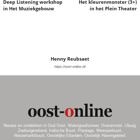
k
a
Deep Listening workshop
Het kleurenmonster (3+)
in Het Muziekgebouw
in het Plein Theater
v
e
i
n
g
a
e
t
n
i
e
Henny Reubsaet
w
https://oost-online.nl/
e
e
r
g
e
Nieuws en ontdekken in Oud Oost, Watergraafsmeer, Overamstel, IJburg,
Zeeburgereiland, Indische Buurt, Plantage, Weesperbuurt,
v
Nieuwmarktbuurt, Oostelijke Eilanden, Oostelijk Havengebied.