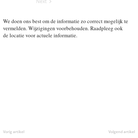
i
Next
y
i
t
Activiteiten
v
t
d
e
a
We doen ons best om de informatie zo correct mogelijk te
i
i
t
vermelden. Wijzigingen voorbehouden. Raadpleeg ook
t
e
de locatie voor actuele informatie.
t
.
e
e
n
i
w
e
t
e
e
r
g
n
a
Z
v
o
e
n
e
n
Vorig artikel
Volgend artikel