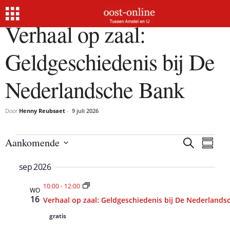
Verhaal op zaal:
Geldgeschiedenis bij De
Nederlandsche Bank
Door
Henny Reubsaet
-
9 juli 2026
Activiteiten
Aankomende
Z
A
A
S
o
S
c
u
e
c
sep 2026
m
e
t
k
m
l
e
t
i
a
10:00
-
12:00
e
n
WO
r
v
16
Verhaal op zaal: Geldgeschiedenis bij De Nederlands
i
c
y
i
t
gratis
v
t
d