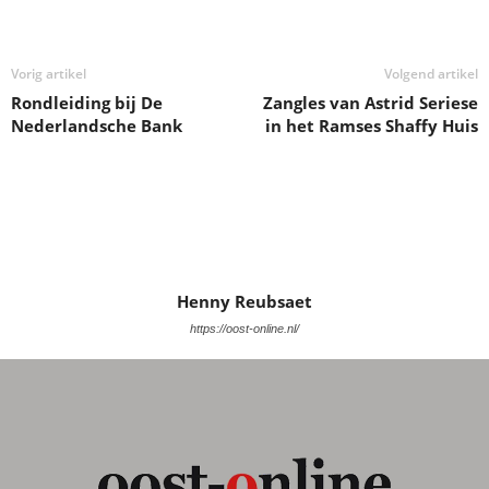
i
n
g
a
e
Vorig artikel
Volgend artikel
t
Rondleiding bij De
Zangles van Astrid Seriese
n
i
Nederlandsche Bank
in het Ramses Shaffy Huis
e
w
e
e
r
Henny Reubsaet
g
https://oost-online.nl/
e
v
e