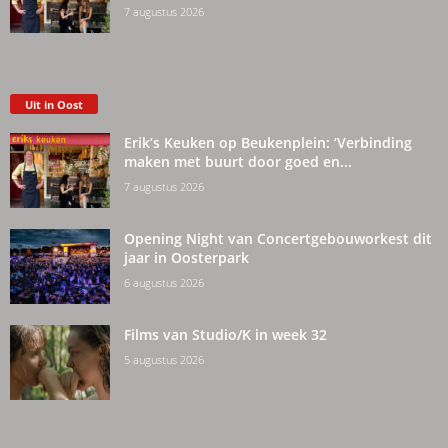
7 augustus 2026
Uit in Oost
Erik’s Keuken op Beukenplein: ‘Verbinding
maken met buurt door goed en...
7 augustus 2026
Opening Night van Concertgebouworkest dit
jaar in Oosterpark
6 augustus 2026
Films van Studio/K in week 32
5 augustus 2026