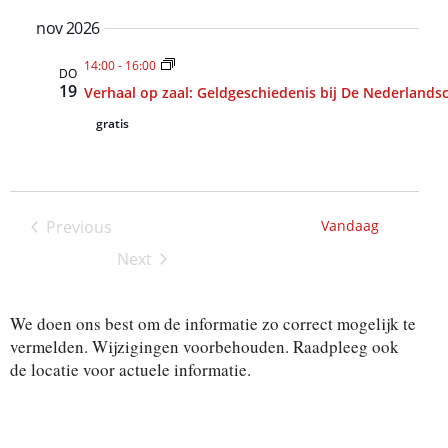
e
a
i
nov 2026
i
t
t
e
t
14:00
-
16:00
DO
.
e
19
Verhaal op zaal: Geldgeschiedenis bij De Nederlands
e
n
gratis
i
w
e
t
e
e
r
Previous
Vandaag
g
Activiteiten
n
Next
a
Activiteiten
Z
v
We doen ons best om de informatie zo correct mogelijk te
o
e
vermelden. Wijzigingen voorbehouden. Raadpleeg ook
n
e
de locatie voor actuele informatie.
n
k
a
v
e