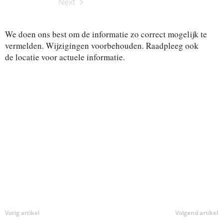
i
Next
y
i
t
Activiteiten
v
t
d
e
a
We doen ons best om de informatie zo correct mogelijk te
i
i
t
vermelden. Wijzigingen voorbehouden. Raadpleeg ook
t
e
de locatie voor actuele informatie.
t
.
e
e
n
i
w
e
t
e
e
r
g
n
a
Z
v
o
e
n
e
n
Vorig artikel
Volgend artikel