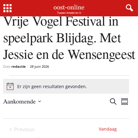
Vrije Vogel Festival in
speelpark Blijdag. Met
Jessie en de Wensengeest
Door
redactie
-
28 juni 2026
Activiteiten
Er zijn geen resultaten gevonden.
B
e
Aankomende
r
Z
A
A
S
i
o
S
c
u
c
e
c
m
e
t
h
k
m
l
t
e
t
i
a
Previous
Vandaag
e
n
r
v
Activiteiten
c