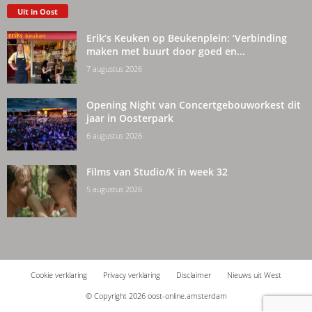
Uit in Oost
Erik’s Keuken op Beukenplein: ‘Verbinding
maken met buurt door goed en...
7 augustus 2026
Opening Night van Concertgebouworkest dit
jaar in Oosterpark
6 augustus 2026
Films van Studio/K in week 32
5 augustus 2026
Cookie verklaring
Privacy verklaring
Disclaimer
Nieuws uit West
© Copyright 2026 oost-online.amsterdam