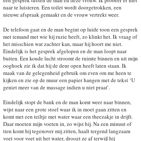
een gesprek tussen de man en deze vrouw. Ik probeer er niet
naar te luisteren. Een toilet wordt doorgetrokken, een
nieuwe afspraak gemaakt en de vrouw vertrekt weer.
De telefoon gaat en de man begint op luide toon een gesprek
met iemand met wie hij ruzie heeft, zo klinkt het. Ik vraag of
het misschien wat zachter kan, maar hij hoort me niet.
Eindelijk is het gesprek afgelopen en de man loopt naar
buiten. Een koude lucht stroomt de ruimte binnen en uit mijn
ooghoek zie ik dat hij de deur open heeft laten staan. Ik
maak van de gelegenheid gebruik om even om me heen te
kijken en zie op de muur een papier hangen met de tekst ‘U
geniet meer van de massage indien u niet praat’.
Eindelijk stopt de bank en de man komt weer naar binnen,
wijst naar een grote stoel waar ik in moet gaan zitten en
komt met een teiltje met water waar een theezakje in drijft.
Daar moeten mijn voeten in, zo wijst hij. Na een minuut of
tien komt hij tegenover mij zitten, haalt tergend langzaam
voet voor voet uit het water, droogt ze af terwijl hij