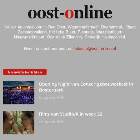
Nieuws en ontdekken in Oud Oost, Watergraafsmeer, Overamstel, IJburg,
Zeeburgereiland, Indische Buurt, Plantage, Weesperbuurt,
Nieuwmarktbuurt, Oostelijke Eilanden, Oostelijk Havengebied.
Neem contact met ons op:
redactie@oost-online.nl
Nieuwste berichten
Opening Night van Concertgebouworkest in
Oosterpark
6 augustus 2026
Films van Studio/K in week 32
5 augustus 2026