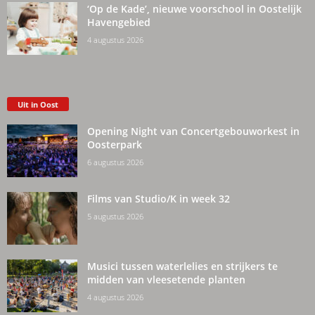
‘Op de Kade’, nieuwe voorschool in Oostelijk
Havengebied
4 augustus 2026
Uit in Oost
Opening Night van Concertgebouworkest in
Oosterpark
6 augustus 2026
Films van Studio/K in week 32
5 augustus 2026
Musici tussen waterlelies en strijkers te
midden van vleesetende planten
4 augustus 2026