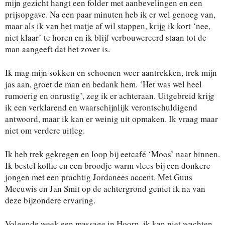
mijn gezicht hangt een folder met aanbevelingen en een
prijsopgave. Na een paar minuten heb ik er wel genoeg van,
maar als ik van het matje af wil stappen, krijg ik kort ‘nee,
niet klaar’ te horen en ik blijf verbouwereerd staan tot de
man aangeeft dat het zover is.
Ik mag mijn sokken en schoenen weer aantrekken, trek mijn
jas aan, groet de man en bedank hem. ‘Het was wel heel
rumoerig en onrustig’, zeg ik er achteraan. Uitgebreid krijg
ik een verklarend en waarschijnlijk verontschuldigend
antwoord, maar ik kan er weinig uit opmaken. Ik vraag maar
niet om verdere uitleg.
Ik heb trek gekregen en loop bij eetcafé ‘Moos’ naar binnen.
Ik bestel koffie en een broodje warm vlees bij een donkere
jongen met een prachtig Jordanees accent. Met Guus
Meeuwis en Jan Smit op de achtergrond geniet ik na van
deze bijzondere ervaring.
Volgende week een massage in Hoorn, ik kan niet wachten.