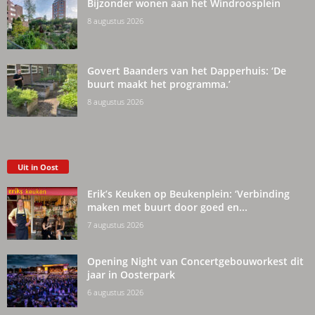
Bijzonder wonen aan het Windroosplein
8 augustus 2026
Govert Baanders van het Dapperhuis: ‘De
buurt maakt het programma.’
8 augustus 2026
Uit in Oost
Erik’s Keuken op Beukenplein: ‘Verbinding
maken met buurt door goed en...
7 augustus 2026
Opening Night van Concertgebouworkest dit
jaar in Oosterpark
6 augustus 2026