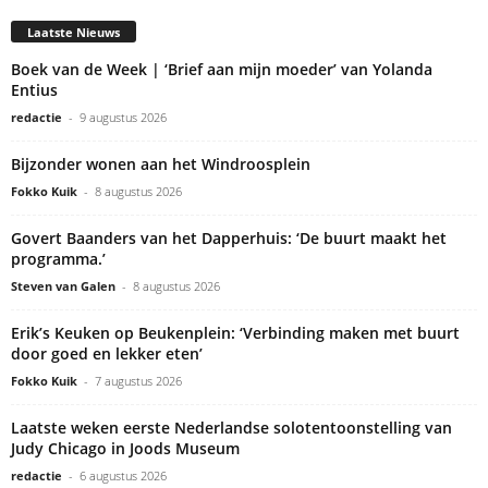
Laatste Nieuws
Boek van de Week | ‘Brief aan mijn moeder’ van Yolanda
Entius
redactie
-
9 augustus 2026
Bijzonder wonen aan het Windroosplein
Fokko Kuik
-
8 augustus 2026
Govert Baanders van het Dapperhuis: ‘De buurt maakt het
programma.’
Steven van Galen
-
8 augustus 2026
Erik’s Keuken op Beukenplein: ‘Verbinding maken met buurt
door goed en lekker eten’
Fokko Kuik
-
7 augustus 2026
Laatste weken eerste Nederlandse solotentoonstelling van
Judy Chicago in Joods Museum
redactie
-
6 augustus 2026