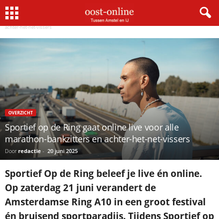
Home
Overzicht
Sportief op de Ring gaat online live voor alle marathon-bankzitters en
achter-het-net-vissers
OVERZICHT
Sportief op de Ring gaat online live voor alle
marathon-bankzitters en achter-het-net-vissers
Door
redactie
-
20 juni 2025
Sportief Op de Ring beleef je live én online.
Op zaterdag 21 juni verandert de
Amsterdamse Ring A10 in een groot festival
én bruisend sportparadijs. Tijdens Sportief op