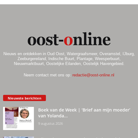
Nieuws en ontdekken in Oud Oost, Watergraafsmeer, Overamstel, IJburg,
Zeeburgereiland, Indische Buurt, Plantage, Weesperbuurt,
Nieuwmarktbuurt, Oostelijke Eilanden, Oostelijk Havengebied.
Neem contact met ons op:
redactie@oost-online.nl
Nieuwste berichten
Boek van de Week | ‘Brief aan mijn moeder’
van Yolanda...
9 augustus 2026