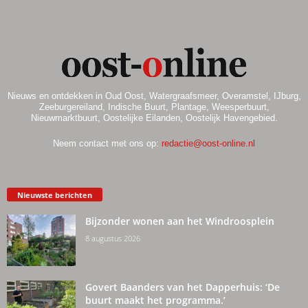
Nieuws en ontdekken in Oud Oost, Watergraafsmeer, Overamstel, IJburg,
Zeeburgereiland, Indische Buurt, Plantage, Weesperbuurt,
Nieuwmarktbuurt, Oostelijke Eilanden, Oostelijk Havengebied.
Neem contact met ons op:
redactie@oost-online.nl
Nieuwste berichten
Bijzonder wonen aan het Windroosplein
8 augustus 2026
Govert Baanders van het Dapperhuis: ‘De
buurt maakt het programma.’