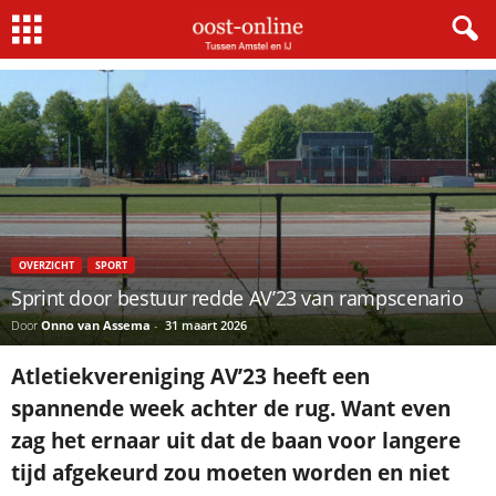
Home
Sport
Sprint door bestuur redde AV’23 van rampscenario
OVERZICHT
SPORT
Sprint door bestuur redde AV’23 van rampscenario
Door
Onno van Assema
-
31 maart 2026
Atletiekvereniging AV’23 heeft een
spannende week achter de rug. Want even
zag het ernaar uit dat de baan voor langere
tijd afgekeurd zou moeten worden en niet