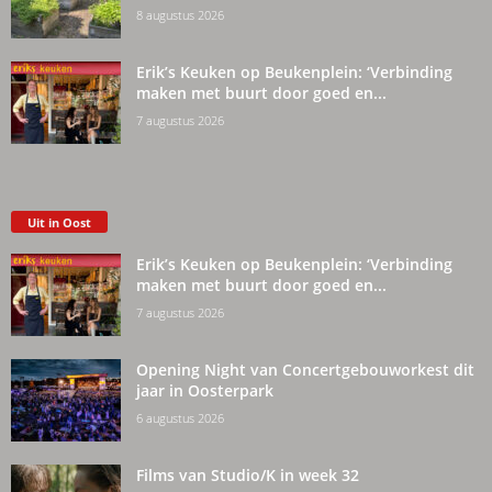
8 augustus 2026
Erik’s Keuken op Beukenplein: ‘Verbinding
maken met buurt door goed en...
7 augustus 2026
Uit in Oost
Erik’s Keuken op Beukenplein: ‘Verbinding
maken met buurt door goed en...
7 augustus 2026
Opening Night van Concertgebouworkest dit
jaar in Oosterpark
6 augustus 2026
Films van Studio/K in week 32