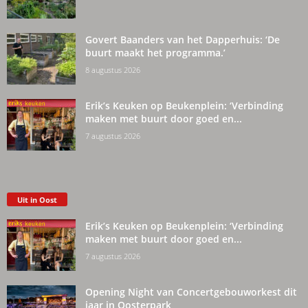
Govert Baanders van het Dapperhuis: ‘De
buurt maakt het programma.’
8 augustus 2026
Erik’s Keuken op Beukenplein: ‘Verbinding
maken met buurt door goed en...
7 augustus 2026
Uit in Oost
Erik’s Keuken op Beukenplein: ‘Verbinding
maken met buurt door goed en...
7 augustus 2026
Opening Night van Concertgebouworkest dit
jaar in Oosterpark