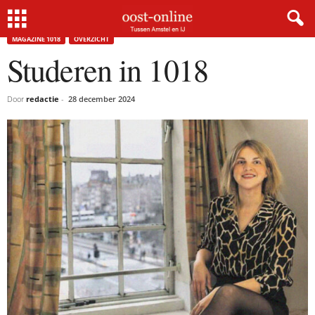
Home
Magazine 1018
Studeren in 1018
MAGAZINE 1018
OVERZICHT
Studeren in 1018
Door
redactie
-
28 december 2024