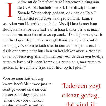
I
k doe nu de Interfacultaire Lerarenopleiding aan
de
UvA. Als bachelor heb ik Interdisciplinaire
Sociale We
tenschap gedaan, ook aan de UvA.”
Mila kijkt rond door
haar grote, lichte kamer
voorzien van kleurrijke meubels.
Als zij klaar is met haar
studie kan zij nog een halfjaar in
haar kamer blijven, maar
moet daarna naar iets nieuws op
zoek. “Dat is jammer, het is
hier heel gezellig. Iedereen zegt
elkaar gedag, dat vind ik
belangrijk. Zo kom je toch snel in
contact met je buren. En
als ik onderweg naar huis ben en
het lekker weer is, weet je
dat er sowieso nog allemaal
mensen voor de deur een boekje
zitten te lezen of bij een
kampvuur zitten en gitaar zitten te
spelen. Er is een hele
fijne sfeer hier op het plein.”
Voor ze naar Kattenburg
‘Iedereen zegt
kwam, heeft Mila twee jaar in
Gent gewoond en daar een
elkaar gedag,
master Sociologie gedaan,
“maar ook vooral lekker
dat vind ik
pintjes getapt”, vertelt ze