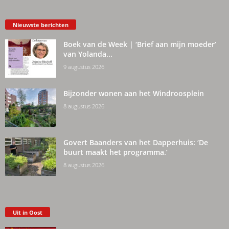
Nieuwste berichten
Boek van de Week | ‘Brief aan mijn moeder’
van Yolanda...
9 augustus 2026
Bijzonder wonen aan het Windroosplein
8 augustus 2026
Govert Baanders van het Dapperhuis: ‘De
buurt maakt het programma.’
8 augustus 2026
Uit in Oost