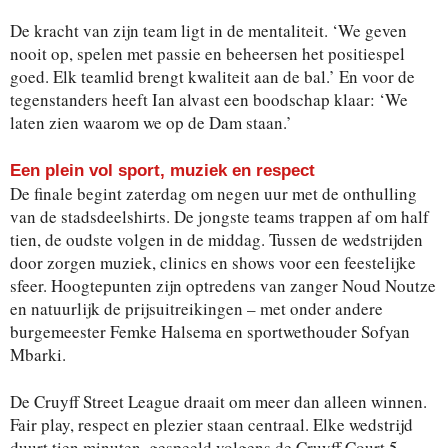
De kracht van zijn team ligt in de mentaliteit. ‘We geven
nooit op, spelen met passie en beheersen het positiespel
goed. Elk teamlid brengt kwaliteit aan de bal.’ En voor de
tegenstanders heeft Ian alvast een boodschap klaar: ‘We
laten zien waarom we op de Dam staan.’
Een plein vol sport, muziek en respect
De finale begint zaterdag om negen uur met de onthulling
van de stadsdeelshirts. De jongste teams trappen af om half
tien, de oudste volgen in de middag. Tussen de wedstrijden
door zorgen muziek, clinics en shows voor een feestelijke
sfeer. Hoogtepunten zijn optredens van zanger Noud Noutze
en natuurlijk de prijsuitreikingen – met onder andere
burgemeester Femke Halsema en sportwethouder Sofyan
Mbarki.
De Cruyff Street League draait om meer dan alleen winnen.
Fair play, respect en plezier staan centraal. Elke wedstrijd
duurt tien minuten, gespeeld volgens de Cruyff Court 5-