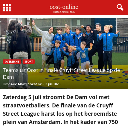
Home
Sport
Teams uit Oost in finale Cruyff Street League op de Dam
OVERZICHT
SPORT
Teams uit Oost in finale Cruyff Street League op de
Dam
Door
Arie Martijn Schenk
-
3 juli 2025
Zaterdag 5 juli stroomt De Dam vol met
straatvoetballers. De finale van de Cruyff
Street League barst los op het beroemdste
plein van Amsterdam. In het kader van 750